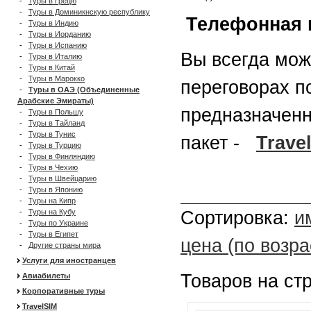
-
Туры в Грецю
-
Туры в Доминикнскую республику
Телефонная 
-
Туры в Индию
-
Туры в Иорданию
-
Туры в Испанию
Вы всегда мож
-
Туры в Италию
-
Туры в Китай
-
Туры в Марокко
переговорах п
-
Туры в ОАЭ (Объединенные
Арабские Эмираты)
предназначенн
-
Туры в Польшу
-
Туры в Тайланд
-
Туры в Тунис
пакет -
Trave
-
Туры в Турцию
-
Туры в Финляндию
-
Туры в Чехию
-
Туры в Швейцарию
-
Туры в Японию
-
Туры на Кипр
-
Туры на Кубу
Сортировка:
и
-
Туры по Украине
-
Туры в Египет
цена (по возр
-
Другие страны мира
Услуги для иностранцев
Товаров на ст
Авиабилеты
Корпоративные туры
TravelSIM