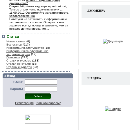
документов"
Открыт http://www.zagranpassport.net.ua/,
Теперь стало легко получить визу и ...
ДЖУМЕЙРА
11.05.2012
Оформляйте загранпаспорта
заблаговременно
Советуем не затягивать с оформлением
загранпаспорта и визы. Оформить его
заранее всегда проще и дешевле, чем за
неделю до планирования ...
Статьи
Новые статьи
(0)
Все статьи
(617)
Информация для туристов
(18)
Информация по оформлению
загранпаспортов
(12)
Полезное
(293)
Статьи о туризме
(183)
Статьи об отелях
(18)
Страны и курорты
(93)
» Вход
ШАРДЖА
E-Mail:
Пароль:
Регистрация
|
Забыли пароль?