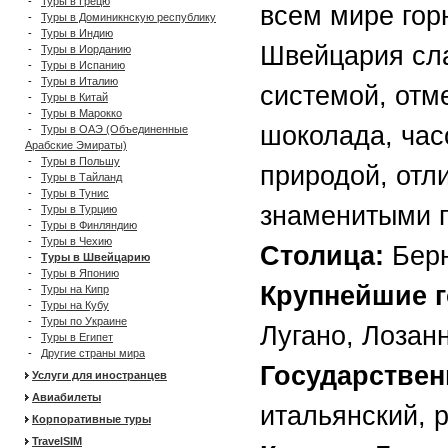
-
Туры в Грецю
всем мире гор
-
Туры в Доминикнскую республику
-
Туры в Индию
Швейцария сла
-
Туры в Иорданию
-
Туры в Испанию
-
Туры в Италию
системой, отм
-
Туры в Китай
-
Туры в Марокко
шоколада, ча
-
Туры в ОАЭ (Объединенные
Арабские Эмираты)
-
Туры в Польшу
природой, отл
-
Туры в Тайланд
-
Туры в Тунис
знаменитыми 
-
Туры в Турцию
-
Туры в Финляндию
-
Туры в Чехию
Cтолица:
Берн
-
Туры в Швейцарию
-
Туры в Японию
Крупнейшие г
-
Туры на Кипр
-
Туры на Кубу
-
Туры по Украине
Лугано, Лозан
-
Туры в Египет
-
Другие страны мира
Государствен
Услуги для иностранцев
Авиабилеты
итальянский, 
Корпоративные туры
TravelSIM