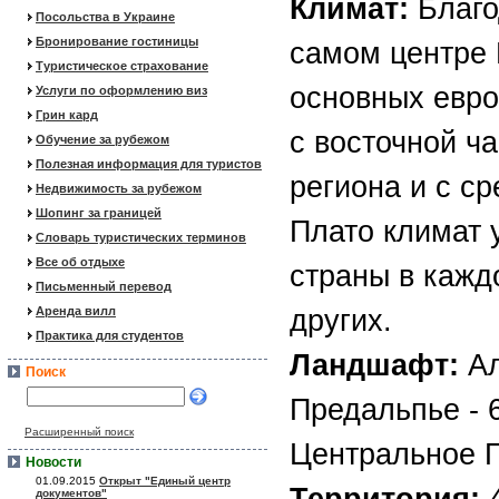
Климат:
Благо
Посольства в Украине
Бронирование гостиницы
самом центре 
Туристическое страхование
основных евро
Услуги по оформлению виз
Грин кард
с восточной ча
Обучение за рубежом
Полезная информация для туристов
региона и с с
Недвижимость за рубежом
Шопинг за границей
Плато климат 
Словарь туристических терминов
Все об отдыхе
страны в кажд
Письменный перевод
Аренда вилл
других.
Практика для студентов
Ландшафт:
Ал
Поиск
Предальпье - 
Расширенный поиск
Центральное П
Новости
01.09.2015
Открыт "Единый центр
документов"