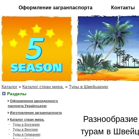
Оформление загранпаспорта
Контакты
Каталог
»
Каталог стран мира.
»
Туры в Швейцарию
Разделы
Оформлення закордонного
паспорта Українською
Изготовление загранпаспорта
Разнообразие 
Каталог стран мира.
-
Туры в Болгарию
турам в Швейц
-
Туры в Венгрию
-
Туры в Германию