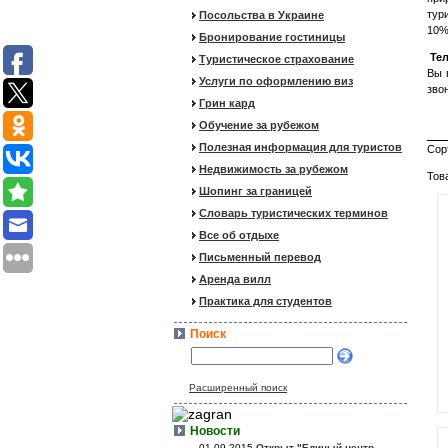
тур
Посольства в Украине
10%
Бронирование гостиницы
Те
Туристическое страхование
Вы 
Услуги по оформлению виз
зво
Грин кард
Обучение за рубежом
Полезная информация для туристов
Сор
Недвижимость за рубежом
Тов
Шопинг за границей
Словарь туристических терминов
Все об отдыхе
Письменный перевод
Аренда вилл
Практика для студентов
Поиск
Расширенный поиск
Новости
01.09.2015
Открыт "Единый центр