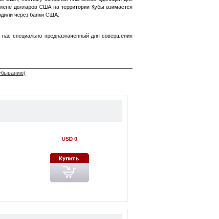
бмене долларов США на территории Кубы взимается
одили через банки США.
у нас специально предназначенный для совершения
 убыванию)
USD 0