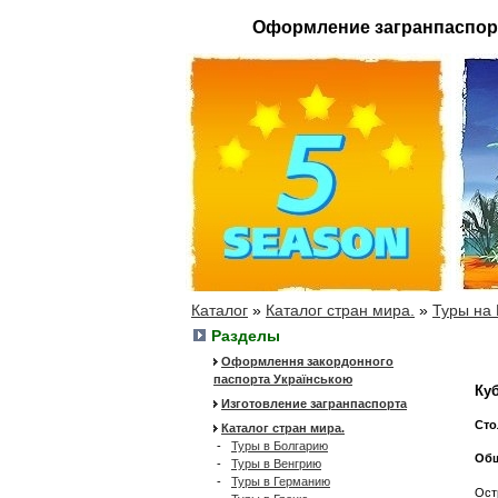
Оформление загранпаспор
Каталог
»
Каталог стран мира.
»
Туры на 
Разделы
Оформлення закордонного
паспорта Українською
Куб
Изготовление загранпаспорта
Сто
Каталог стран мира.
-
Туры в Болгарию
Общ
-
Туры в Венгрию
-
Туры в Германию
Ост