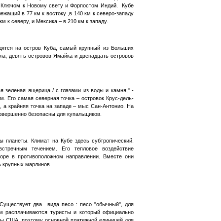
ли Ключом к Новому свету и Форпостом Индий. Кубе
ежащий в 77 км к востоку ,в 140 км к северо-западу
м к северу, и Мексика – в 210 км к западу.
дятся на остров Куба, самый крупный из Больших
ла, девять островов Ямайка и двенадцать островов
 зеленая ящерица / с глазами из воды и камня," -
км. Его самая северная точка – островок Крус-дель-
 а крайняя точка на западе – мыс Сан-Антонио. На
совершенно безопасны для купальщиков.
ы планеты. Климат на Кубе здесь субтропический.
стречным течением. Его тепловое воздействие
оре в противоположном направлении. Вместе они
ь крупных марлинов.
 Существует два вида песо : песо "обычный", для
ым расплачиваются туристы и который официально
ры США, поэтому основной платежной единицей для