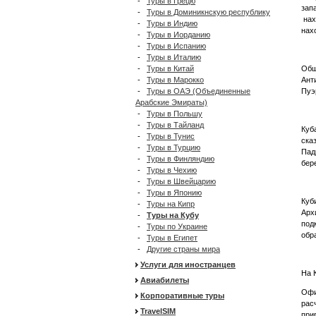
-
Туры в Грецю
зап
-
Туры в Доминикнскую республику
нах
-
Туры в Индию
нах
-
Туры в Иорданию
-
Туры в Испанию
-
Туры в Италию
Общ
-
Туры в Китай
Ант
-
Туры в Марокко
Пуэ
-
Туры в ОАЭ (Объединенные
Арабские Эмираты)
-
Туры в Польшу
-
Туры в Тайланд
Куб
-
Туры в Тунис
ска
-
Туры в Турцию
Пад
-
Туры в Финляндию
бер
-
Туры в Чехию
-
Туры в Швейцарию
-
Туры в Японию
Куб
-
Туры на Кипр
Арх
-
Туры на Кубу
под
-
Туры по Украине
обр
-
Туры в Египет
-
Другие страны мира
Услуги для иностранцев
На 
Авиабилеты
Офи
Корпоративные туры
рас
TravelSIM
при