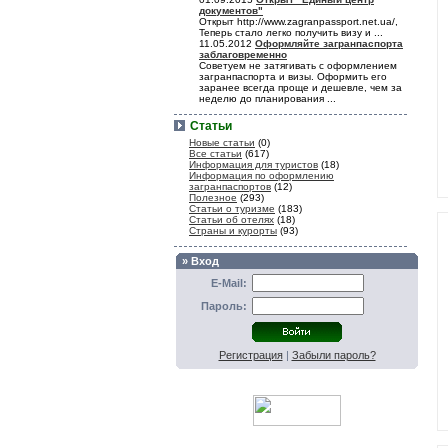
документов"
Открыт http://www.zagranpassport.net.ua/,
Теперь стало легко получить визу и ...
11.05.2012
Оформляйте загранпаспорта
заблаговременно
Советуем не затягивать с оформлением
загранпаспорта и визы. Оформить его
заранее всегда проще и дешевле, чем за
неделю до планирования ...
Статьи
Новые статьи
(0)
Все статьи
(617)
Информация для туристов
(18)
Информация по оформлению
загранпаспортов
(12)
Полезное
(293)
Статьи о туризме
(183)
Статьи об отелях
(18)
Страны и курорты
(93)
» Вход
E-Mail:
Пароль:
Регистрация
|
Забыли пароль?