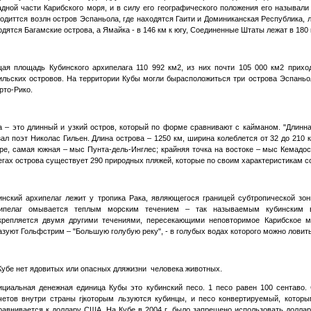
адной части Карибского моря, и в силу его географического положения его называ
одиттся возлн остров Эспаньола, где находятся Гаити и Доминиканская Республика, л
одятся Багамские острова, а Ямайка - в 146 км к югу, Соединенные Штаты лежат в 180 к
ая площадь Кубинского архипелага 110 992 км2, из них почти 105 000 км2 прихо
ильских островов. На территории Кубы могли бырасположиться три острова Эспаньо
рто-Рико.
а – это длинный и узкий остров, который по форме сравнивают с кайманом. "Длинная
зал поэт Николас Гильен. Длина острова – 1250 км, ширина колеблется от 32 до 210 
ре, самая южная – мыс Пунта-дель-Инглес; крайняя точка на востоке – мыс Кемадос,
егах острова существует 290 природных пляжей, которые по своим характеристикам 
инский архипелаг лежит у тропика Рака, являющегося границей субтропической зон
ипелаг омывается теплым морским течением – так называемым кубинским в
крепляется двумя другими течениями, пересекающими неповторимое Карибское м
азуют Гольфстрим – "Большую голубую реку", - в голубых водах которого можно ловит
Кубе нет ядовитых или опасных дляжизни человека животных.
циальная денежная единица Кубы это кубинский песо. 1 песо равен 100 сентаво.
четов внутри страны rjкоторым льзуются кубинцы, и песо конвертируемый, котор
равнивается к доллару США. На Кубе в 2004 г. было запрещено использовать долла