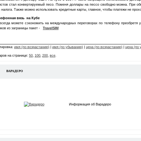
истов стал конвертируемый песо. Поменя доллары на пессо свободно можна. При о
 налога. Также можно использовать кредитные карты, главное, чтобы платежи не прох
лефонная вязь на Кубе
всегда можете сэкономить на международных переговорах по телефону преобретя 
нков из заграницы пакет -
TravelSIM
тировка:
имя (по возрастанию)
|
имя (по убыванию)
|
цена (по возрастанию)
|
цена (по
аров на странице:
50
,
100
,
200
,
все
.
ВАРАДЕРО
Информация об Варадеро