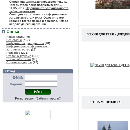
Открыт http://www.zagranpassport.net.ua/,
Теперь стало легко получить визу и ...
11.05.2012
Оформляйте загранпаспорта
заблаговременно
Советуем не затягивать с оформлением
загранпаспорта и визы. Оформить его
заранее всегда проще и дешевле, чем за
неделю до планирования ...
Статьи
ЧЕХИЯ ДЛЯ ТЕБЯ + ДРЕЗДЕ
Новые статьи
(0)
Все статьи
(617)
Информация для туристов
(18)
Информация по оформлению
загранпаспортов
(12)
Полезное
(293)
Статьи о туризме
(183)
Статьи об отелях
(18)
Страны и курорты
(93)
» Вход
E-Mail:
Пароль:
Регистрация
|
Забыли пароль?
ЕВРОПА МНОГОЛИКАЯ