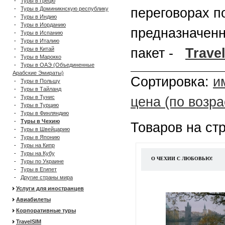
-
Туры в Грецю
-
Туры в Доминикнскую республику
переговорах п
-
Туры в Индию
-
Туры в Иорданию
предназначенн
-
Туры в Испанию
-
Туры в Италию
-
Туры в Китай
пакет -
Trave
-
Туры в Марокко
-
Туры в ОАЭ (Объединенные
Арабские Эмираты)
Сортировка:
и
-
Туры в Польшу
-
Туры в Тайланд
-
Туры в Тунис
цена (по возр
-
Туры в Турцию
-
Туры в Финляндию
-
Туры в Чехию
Товаров на ст
-
Туры в Швейцарию
-
Туры в Японию
-
Туры на Кипр
-
Туры на Кубу
О ЧЕХИИ С ЛЮБОВЬЮ!
-
Туры по Украине
-
Туры в Египет
-
Другие страны мира
Услуги для иностранцев
Авиабилеты
Корпоративные туры
TravelSIM