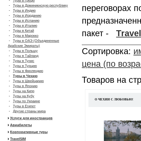
-
Туры в Грецю
-
Туры в Доминикнскую республику
переговорах п
-
Туры в Индию
-
Туры в Иорданию
предназначенн
-
Туры в Испанию
-
Туры в Италию
-
Туры в Китай
пакет -
Trave
-
Туры в Марокко
-
Туры в ОАЭ (Объединенные
Арабские Эмираты)
Сортировка:
и
-
Туры в Польшу
-
Туры в Тайланд
-
Туры в Тунис
цена (по возр
-
Туры в Турцию
-
Туры в Финляндию
-
Туры в Чехию
Товаров на ст
-
Туры в Швейцарию
-
Туры в Японию
-
Туры на Кипр
-
Туры на Кубу
О ЧЕХИИ С ЛЮБОВЬЮ!
-
Туры по Украине
-
Туры в Египет
-
Другие страны мира
Услуги для иностранцев
Авиабилеты
Корпоративные туры
TravelSIM