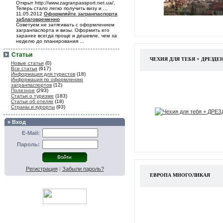
Открыт http://www.zagranpassport.net.ua/,
Теперь стало легко получить визу и ...
11.05.2012
Оформляйте загранпаспорта
заблаговременно
Советуем не затягивать с оформлением
загранпаспорта и визы. Оформить его
заранее всегда проще и дешевле, чем за
неделю до планирования ...
Статьи
ЧЕХИЯ ДЛЯ ТЕБЯ + ДРЕЗДЕ
Новые статьи
(0)
Все статьи
(617)
Информация для туристов
(18)
Информация по оформлению
загранпаспортов
(12)
Полезное
(293)
Статьи о туризме
(183)
Статьи об отелях
(18)
Страны и курорты
(93)
» Вход
E-Mail:
Пароль:
Регистрация
|
Забыли пароль?
ЕВРОПА МНОГОЛИКАЯ