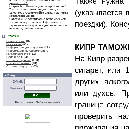
Также нужна 
документов"
Открыт http://www.zagranpassport.net.ua/,
Теперь стало легко получить визу и ...
(указывается 
11.05.2012
Оформляйте загранпаспорта
заблаговременно
Советуем не затягивать с оформлением
поездки). Конс
загранпаспорта и визы. Оформить его
заранее всегда проще и дешевле, чем за
неделю до планирования ...
Статьи
Новые статьи
(0)
Все статьи
(617)
КИПР ТАМОЖ
Информация для туристов
(18)
Информация по оформлению
загранпаспортов
(12)
На Кипр разре
Полезное
(293)
Статьи о туризме
(183)
Статьи об отелях
(18)
Страны и курорты
(93)
сигарет, или 
» Вход
других алког
E-Mail:
Пароль:
или духов. П
Регистрация
|
Забыли пароль?
границе сотру
проверить на
проживания на