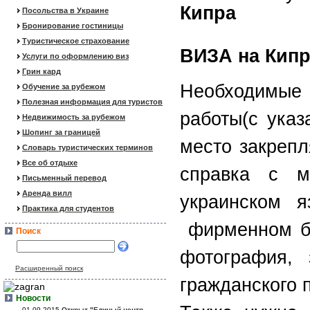
Посольства в Украине
Бронирование гостиницы
Туристическое страхование
ВИЗА на Кип
Услуги по оформлению виз
Грин кард
Необходимые
Обучение за рубежом
Полезная информация для туристов
работы(с указ
Недвижимость за рубежом
Шопинг за границей
место закрепл
Словарь туристических терминов
Все об отдыхе
справка с м
Письменный перевод
Аренда вилл
украинском 
Практика для студентов
фирменном бл
Поиск
фотография, 
Расширенный поиск
гражданского 
Новости
01.09.2015
Открыт "Единый центр