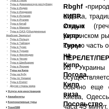
-
Туры в Грецю
-
Туры в Доминикнскую республику
приро
-
Туры в Индию
-
Туры в Иорданию
отдыха, тради
-
Туры в Испанию
-
Туры в Италию
-
Туры в Китай
южную (гре
-
Туры в Марокко
-
Туры в ОАЭ (Объединенные
украинском р
Арабские Эмираты)
-
Туры в Польшу
-
Туры в Тайланд
южную часть о
-
Туры в Тунис
-
Туры в Турцию
-
Туры в Финляндию
ПЕРЕЛЕТ/ПЕ
-
Туры в Чехию
-
Туры в Швейцарию
Из Украины
-
Туры в Японию
-
Туры на Кипр
-
Туры на Кубу
осуществляет
-
Туры по Украине
-
Туры в Египет
обычно еще 
-
Другие страны мира
Услуги для иностранцев
Киева, Одесс
Авиабилеты
Корпоративные туры
часа 45 минут.
TravelSIM