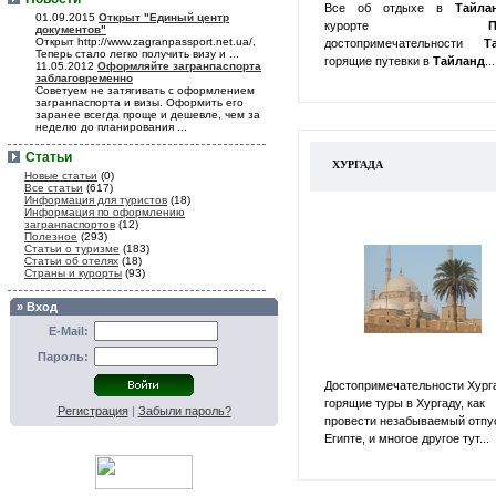
Все об отдыхе в
Тайл
01.09.2015
Открыт "Единый центр
курорте
П
документов"
Открыт http://www.zagranpassport.net.ua/,
достопримечательности
Т
Теперь стало легко получить визу и ...
горящие путевки в
Тайланд
...
11.05.2012
Оформляйте загранпаспорта
заблаговременно
Советуем не затягивать с оформлением
загранпаспорта и визы. Оформить его
заранее всегда проще и дешевле, чем за
неделю до планирования ...
Статьи
ХУРГАДА
Новые статьи
(0)
Все статьи
(617)
Информация для туристов
(18)
Информация по оформлению
загранпаспортов
(12)
Полезное
(293)
Статьи о туризме
(183)
Статьи об отелях
(18)
Страны и курорты
(93)
» Вход
E-Mail:
Пароль:
Достопримечательности Хург
горящие туры в Хургаду, как
Регистрация
|
Забыли пароль?
провести незабываемый отпу
Египте, и многое другое тут...