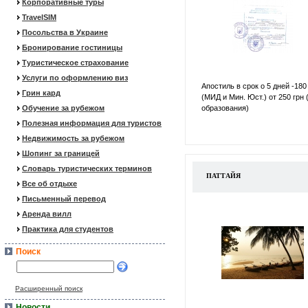
Корпоративные туры
TravelSIM
Посольства в Украине
Бронирование гостиницы
Туристическое страхование
Услуги по оформлению виз
Апостиль в срок о 5 дней -180
Грин кард
(МИД и Мин. Юст.) от 250 грн 
Обучение за рубежом
образования)
Полезная информация для туристов
Недвижимость за рубежом
Шопинг за границей
Словарь туристических терминов
ПАТТАЙЯ
Все об отдыхе
Письменный перевод
Аренда вилл
Практика для студентов
Поиск
Расширенный поиск
Новости