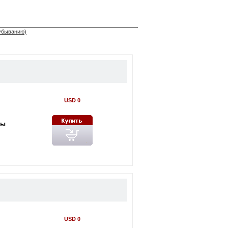
 убыванию)
USD 0
ны
USD 0