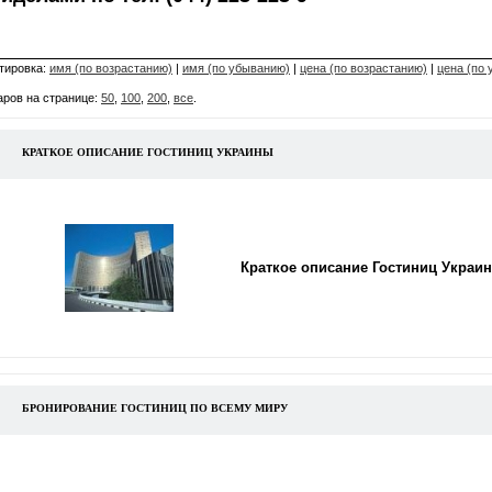
тировка:
имя (по возрастанию)
|
имя (по убыванию)
|
цена (по возрастанию)
|
цена (по
аров на странице:
50
,
100
,
200
,
все
.
КРАТКОЕ ОПИСАНИЕ ГОСТИНИЦ УКРАИНЫ
Краткое описание Гостиниц Украи
БРОНИРОВАНИЕ ГОСТИНИЦ ПО ВСЕМУ МИРУ