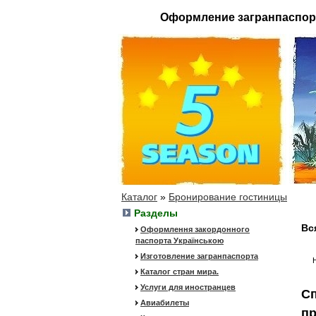
Оформление загранпаспор
Каталог
»
Бронирование гостиницы
Разделы
Вс
Оформлення закордонного
паспорта Українською
Изготовление загранпаспорта
Н
Каталог стран мира.
Услуги для иностранцев
Сп
Авиабилеты
пр