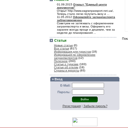
01.09.2015
Открыт "Единый центр
документов"
Открыт http://www.zagranpassport.net.ua/,
Теперь стало легко получить визу и ...
11.05.2012
Оформляйте загранпаспорта
заблаговременно
Советуем не затягивать с оформлением
загранпаспорта и визы. Оформить его
заранее всегда проще и дешевле, чем за
неделю до планирования ...
Пок
Статьи
Новые статьи
(0)
Все статьи
(617)
Информация для туристов
(18)
Информация по оформлению
загранпаспортов
(12)
Полезное
(293)
Статьи о туризме
(183)
Статьи об отелях
(18)
Страны и курорты
(93)
» Вход
E-Mail:
Пароль:
Регистрация
|
Забыли пароль?