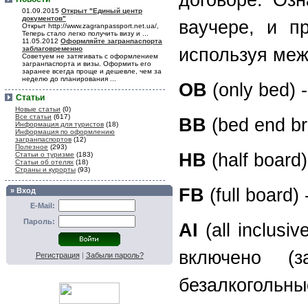
договоре. Озн
01.09.2015
Открыт "Единый центр
документов"
ваучере, и п
Открыт http://www.zagranpassport.net.ua/,
Теперь стало легко получить визу и ...
11.05.2012
Оформляйте загранпаспорта
заблаговременно
используя меж
Советуем не затягивать с оформлением
загранпаспорта и визы. Оформить его
заранее всегда проще и дешевле, чем за
неделю до планирования ...
ОB
(only bed)
Статьи
Новые статьи
(0)
Все статьи
(617)
BB
(bed end b
Информация для туристов
(18)
Информация по оформлению
загранпаспортов
(12)
Полезное
(293)
HB
(half board
Статьи о туризме
(183)
Статьи об отелях
(18)
Страны и курорты
(93)
FB
(full board
» Вход
E-Mail:
Пароль:
AI
(all inclus
включено (з
Регистрация
|
Забыли пароль?
безалкогольны