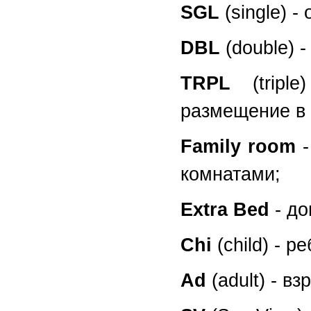
SGL
(single) 
DBL
(double) 
TRPL
(trip
размещение в 
Family room
комнатами;
Extra Bed
- д
Chi
(child) - р
Ad
(adult) - в