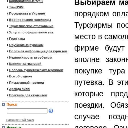
Выбираем м
Корпоративные туры
TravelSIM
порядком опла
Посольства в Украине
Бронирование гостиницы
Турфирмы пос
Туристическое страхование
Услуги по оформлению виз
место в самоле
Грин кард
Обучение за рубежом
фирме будут
Полезная информация для туристов
вполне закон
Недвижимость за рубежом
Шопинг за границей
покупке тура
Словарь туристических терминов
Все об отдыхе
путевка. В эт
Письменный перевод
Аренда вилл
которые пре
Практика для студентов
поездки. Обя
Поиск
случае позд
Расширенный поиск
Новости