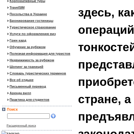
Корпоративные туры
TravelSIM
здесь, ка
Посольства в Украине
Бронирование гостиницы
операций
Туристическое страхование
Услуги по оформлению виз
Грин кард
тонкосте
Обучение за рубежом
Полезная информация для туристов
представ
Недвижимость за рубежом
Шопинг за границей
Словарь туристических терминов
приобрет
Все об отдыхе
Письменный перевод
Аренда вилл
стране, а
Практика для студентов
Поиск
предъяв
Расширенный поиск
законода