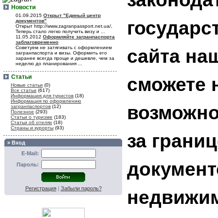
Новости
01.09.2015
Открыт "Единый центр
государст
документов"
Открыт http://www.zagranpassport.net.ua/,
Теперь стало легко получить визу и ...
11.05.2012
Оформляйте загранпаспорта
заблаговременно
Советуем не затягивать с оформлением
сайта на
загранпаспорта и визы. Оформить его
заранее всегда проще и дешевле, чем за
неделю до планирования ...
Статьи
сможете 
Новые статьи
(0)
Все статьи
(617)
Информация для туристов
(18)
Информация по оформлению
возможно
загранпаспортов
(12)
Полезное
(293)
Статьи о туризме
(183)
Статьи об отелях
(18)
Страны и курорты
(93)
за грани
» Вход
E-Mail:
документ
Пароль:
Регистрация
|
Забыли пароль?
недвижим