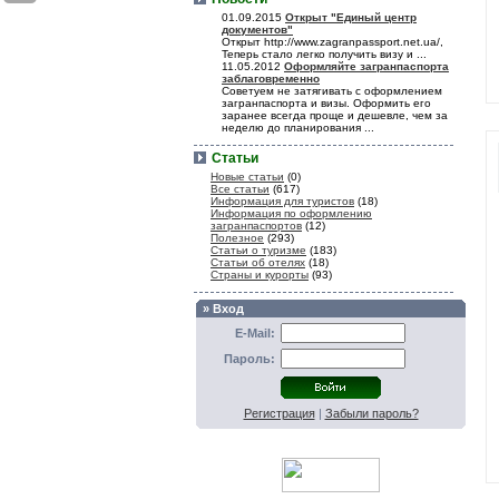
01.09.2015
Открыт "Единый центр
документов"
Открыт http://www.zagranpassport.net.ua/,
Теперь стало легко получить визу и ...
11.05.2012
Оформляйте загранпаспорта
заблаговременно
Советуем не затягивать с оформлением
загранпаспорта и визы. Оформить его
заранее всегда проще и дешевле, чем за
неделю до планирования ...
Статьи
Новые статьи
(0)
Все статьи
(617)
Информация для туристов
(18)
Информация по оформлению
загранпаспортов
(12)
Полезное
(293)
Статьи о туризме
(183)
Статьи об отелях
(18)
Страны и курорты
(93)
» Вход
E-Mail:
Пароль:
Регистрация
|
Забыли пароль?