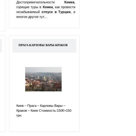
Достопримечательности
Кемеа
,
горящие туры в
Кемеа
, как провести
:
незабываемый
отпуск в
Турции
, и
многое другое тут...
ПРАГА-КАРЛОВЫ ВАРЫ-КРАКОВ
Киев – Прага – Карловы Вары –
Краков – Киев Стоимость:150€+150
грн.