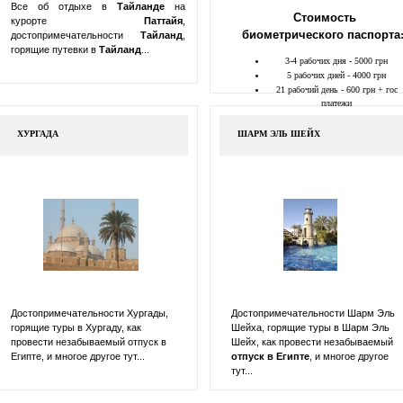
Все об отдыхе в
Тайланде
на
Стоимость
курорте
Паттайя
,
биометрического паспорта
достопримечательности
Тайланд
,
горящие путевки в
Тайланд
...
3-4 рабочих дня - 5000 грн
5 рабочих дней - 4000 грн
21 рабочий день - 600 грн + гос
платежи
ХУРГАДА
ШАРМ ЭЛЬ ШЕЙХ
Достопримечательности Хургады,
Достопримечательности Шарм Эль
горящие туры в Хургаду, как
Шейха, горящие туры в Шарм Эль
провести незабываемый отпуск в
Шейх, как провести незабываемый
Египте, и многое другое тут...
отпуск в
Египте
, и многое другое
тут...