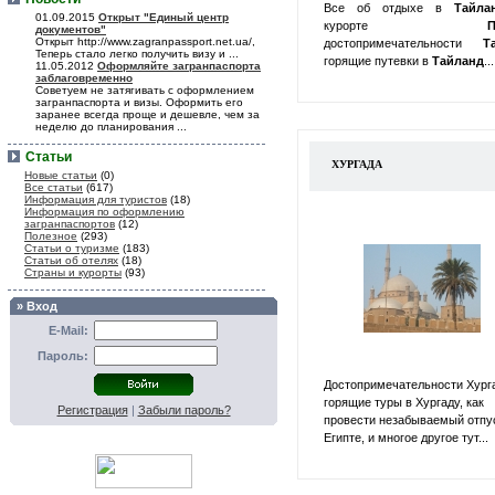
Все об отдыхе в
Тайл
01.09.2015
Открыт "Единый центр
курорте
П
документов"
Открыт http://www.zagranpassport.net.ua/,
достопримечательности
Т
Теперь стало легко получить визу и ...
горящие путевки в
Тайланд
...
11.05.2012
Оформляйте загранпаспорта
заблаговременно
Советуем не затягивать с оформлением
загранпаспорта и визы. Оформить его
заранее всегда проще и дешевле, чем за
неделю до планирования ...
Статьи
ХУРГАДА
Новые статьи
(0)
Все статьи
(617)
Информация для туристов
(18)
Информация по оформлению
загранпаспортов
(12)
Полезное
(293)
Статьи о туризме
(183)
Статьи об отелях
(18)
Страны и курорты
(93)
» Вход
E-Mail:
Пароль:
Достопримечательности Хург
горящие туры в Хургаду, как
Регистрация
|
Забыли пароль?
провести незабываемый отпу
Египте, и многое другое тут...