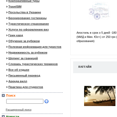
Корпоративные туры
TravelSIM
Посольства в Украине
Бронирование гостиницы
Туристическое страхование
Услуги по оформлению виз
Апостиль в срок о 5 дней -180
Грин кард
(МИД и Мин. Юст.) от 250 грн 
Обучение за рубежом
образования)
Полезная информация для туристов
Недвижимость за рубежом
Шопинг за границей
Словарь туристических терминов
ПАТТАЙЯ
Все об отдыхе
Письменный перевод
Аренда вилл
Практика для студентов
Поиск
Расширенный поиск
Новости