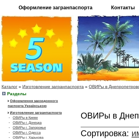
Оформление загранпаспорта
Контакты
Каталог
»
Изготовление загранпаспорта
»
ОВИРы в Днепропетров
Разделы
Оформлення закордонного
паспорта Українською
Изготовление загранпаспорта
ОВИРы в Днеп
-
ОВИРы в Киеве
-
ОВИРы г. Донецка
-
ОВИРы г. Запорожье
Сортировка:
и
-
ОВИРы г. Одесса
-
ОВИРы г. Харькова