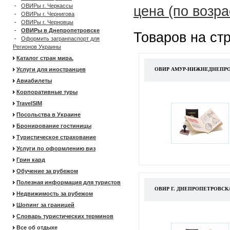
-
ОВИРы г. Черкассы
цена (по возр
-
ОВИРы г. Чернигова
-
ОВИРы г. Черновцы
-
ОВИРы в Днепропетровске
Товаров на ст
-
Оформить загранпаспорт для
Регионов Украины
Каталог стран мира.
Услуги для иностранцев
ОВИР АМУР-НИЖНЕДНЕПРО
Авиабилеты
Корпоративные туры
TravelSIM
Посольства в Украине
Бронирование гостиницы
Туристическое страхование
Услуги по оформлению виз
Грин кард
Обучение за рубежом
Полезная информация для туристов
ОВИР Г. ДНЕПРОПЕТРОВС
Недвижимость за рубежом
Шопинг за границей
Словарь туристических терминов
Все об отдыхе