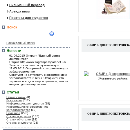
Письменный перевод
Аренда вилл
Практика для студентов
Поиск
Расширенный поиск
ОВИР Г. ДНЕПРОПЕТРОВС
Новости
01.09.2015
Открыт "Единый центр
документов"
Открыт http://www.zagranpassport.net.ua/,
Теперь стало легко получить визу и ...
11.05.2012
Оформляйте загранпаспорта
заблаговременно
Советуем не затягивать с оформлением
загранпаспорта и визы. Оформить его
заранее всегда проще и дешевле, чем за
неделю до планирования ...
Статьи
Новые статьи
(0)
Все статьи
(617)
Информация для туристов
(18)
Информация по оформлению
загранпаспортов
(12)
Полезное
(293)
ОВИР Г. ДНЕПРОПЕТРОВС
Статьи о туризме
(183)
Статьи об отелях
(18)
Страны и курорты
(93)