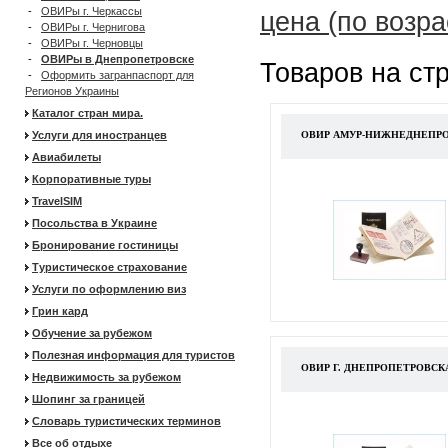
-
ОВИРы г. Черкассы
цена (по возр
-
ОВИРы г. Чернигова
-
ОВИРы г. Черновцы
-
ОВИРы в Днепропетровске
Товаров на ст
-
Оформить загранпаспорт для
Регионов Украины
Каталог стран мира.
Услуги для иностранцев
ОВИР АМУР-НИЖНЕДНЕПРО
Авиабилеты
Корпоративные туры
TravelSIM
Посольства в Украине
Бронирование гостиницы
Туристическое страхование
Услуги по оформлению виз
Грин кард
Обучение за рубежом
Полезная информация для туристов
ОВИР Г. ДНЕПРОПЕТРОВС
Недвижимость за рубежом
Шопинг за границей
Словарь туристических терминов
Все об отдыхе