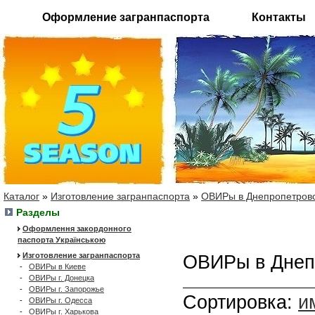
Оформление загранпаспорта
Контакты
Каталог
»
Изготовление загранпаспорта
»
ОВИРы в Днепропетров
Разделы
Оформлення закордонного
паспорта Українською
Изготовление загранпаспорта
ОВИРы в Днеп
-
ОВИРы в Киеве
-
ОВИРы г. Донецка
-
ОВИРы г. Запорожье
Сортировка:
и
-
ОВИРы г. Одесса
-
ОВИРы г. Харькова