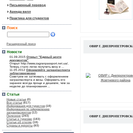
Письменный перевод
Аренда вилл
Практика для студентов
Поиск
Расширенный поиск
ОВИР Г. ДНЕПРОПЕТРОВС
Новости
01.09.2015
Открыт "Единый центр
документов"
Открыт http://www.zagranpassport.net.ua/,
Теперь стало легко получить визу и ...
11.05.2012
Оформляйте загранпаспорта
заблаговременно
Советуем не затягивать с оформлением
загранпаспорта и визы. Оформить его
заранее всегда проще и дешевле, чем за
неделю до планирования ...
Статьи
Новые статьи
(0)
Все статьи
(617)
Информация для туристов
(18)
Информация по оформлению
загранпаспортов
(12)
Полезное
(293)
ОВИР Г. ДНЕПРОПЕТРОВС
Статьи о туризме
(183)
Статьи об отелях
(18)
Страны и курорты
(93)