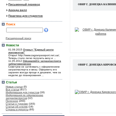
Письменный перевод
ОВИР Г. ДОНЕЦКА КАЛИН
Аренда вилл
Практика для студентов
Поиск
Расширенный поиск
Новости
01.09.2015
Открыт "Единый центр
документов"
Открыт http://www.zagranpassport.net.ua/,
Теперь стало легко получить визу и ...
11.05.2012
Оформляйте загранпаспорта
заблаговременно
ОВИР Г. ДОНЕЦКА КИРОВС
Советуем не затягивать с оформлением
загранпаспорта и визы. Оформить его
заранее всегда проще и дешевле, чем за
неделю до планирования ...
Статьи
Новые статьи
(0)
Все статьи
(617)
Информация для туристов
(18)
Информация по оформлению
загранпаспортов
(12)
Полезное
(293)
Статьи о туризме
(183)
Статьи об отелях
(18)
Страны и курорты
(93)