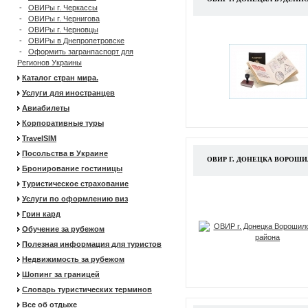
-
ОВИРы г. Черкассы
-
ОВИРы г. Чернигова
-
ОВИРы г. Черновцы
-
ОВИРы в Днепропетровске
-
Оформить загранпаспорт для
Регионов Украины
Каталог стран мира.
Услуги для иностранцев
Авиабилеты
Корпоративные туры
TravelSIM
Посольства в Украине
ОВИР Г. ДОНЕЦКА ВОРОШ
Бронирование гостиницы
Туристическое страхование
Услуги по оформлению виз
Грин кард
Обучение за рубежом
Полезная информация для туристов
Недвижимость за рубежом
Шопинг за границей
Словарь туристических терминов
Все об отдыхе