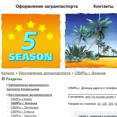
Оформление загранпаспорта
Контакты
Каталог
»
Изготовление загранпаспорта
»
ОВИРы г. Донецка
Разделы
Оформлення закордонного
ОВИРы г. Донецка адреса и телеф
паспорта Українською
Изготовление загранпаспорта
Сортировка:
имя (по возрастанию)
|
-
ОВИРы в Киеве
-
ОВИРы г. Донецка
Товаров на странице:
50
,
100
,
200
,
в
-
ОВИРы г. Запорожье
-
ОВИРы г. Одесса
-
ОВИРы г. Харькова
ОВИР Г. ДОНЕЦКА БУДЕНН