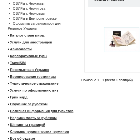
-
ОВИРы г. Черкассы
-
ОВИРы г. Чернигова
-
ОВИРы г. Черновцы
-
ОВИРы в Днепропетровске
-
Оформить загранпаспорт для
Регионов Украины
Каталог стран мира.
Услуги для иностранцев
Авиабилеты
Корпоративные туры
TravelSIM
Посольства в Украине
Бронирование гостиницы
Показано
1
-
1
(всего
1
позиций)
Туристическое страхование
Услуги по оформлению виз
Грин кард
Обучение за рубежом
Полезная информация для туристов
Недвижимость за рубежом
Шопинг за границей
Словарь туристических терминов
Все об отдыхе