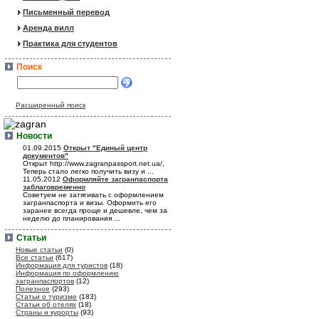
Письменный перевод
Аренда вилл
Практика для студентов
Поиск
Расширенный поиск
Новости
01.09.2015
Открыт "Единый центр
документов"
Открыт http://www.zagranpassport.net.ua/,
Теперь стало легко получить визу и ...
11.05.2012
Оформляйте загранпаспорта
заблаговременно
Советуем не затягивать с оформлением
загранпаспорта и визы. Оформить его
заранее всегда проще и дешевле, чем за
неделю до планирования ...
Статьи
Новые статьи
(0)
Все статьи
(617)
Информация для туристов
(18)
Информация по оформлению
загранпаспортов
(12)
Полезное
(293)
Статьи о туризме
(183)
Статьи об отелях
(18)
Страны и курорты
(93)