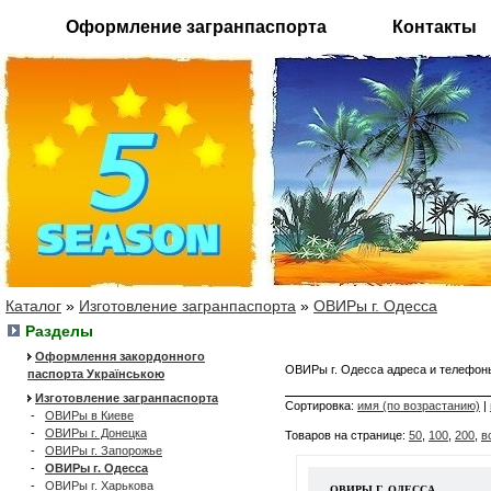
Оформление загранпаспорта
Контакты
Каталог
»
Изготовление загранпаспорта
»
ОВИРы г. Одесса
Разделы
Оформлення закордонного
ОВИРы г. Одесса адреса и телефо
паспорта Українською
Изготовление загранпаспорта
Сортировка:
имя (по возрастанию)
|
-
ОВИРы в Киеве
-
ОВИРы г. Донецка
Товаров на странице:
50
,
100
,
200
,
в
-
ОВИРы г. Запорожье
-
ОВИРы г. Одесса
-
ОВИРы г. Харькова
ОВИРЫ Г. ОДЕССА