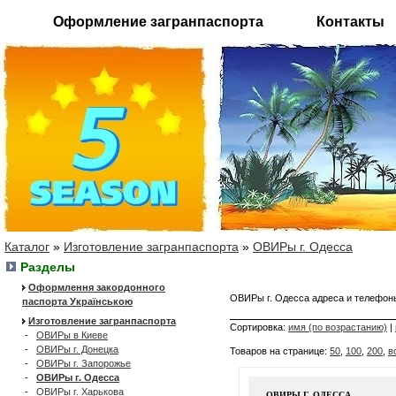
Оформление загранпаспорта
Контакты
Каталог
»
Изготовление загранпаспорта
»
ОВИРы г. Одесса
Разделы
Оформлення закордонного
ОВИРы г. Одесса адреса и телефо
паспорта Українською
Изготовление загранпаспорта
Сортировка:
имя (по возрастанию)
|
-
ОВИРы в Киеве
-
ОВИРы г. Донецка
Товаров на странице:
50
,
100
,
200
,
в
-
ОВИРы г. Запорожье
-
ОВИРы г. Одесса
-
ОВИРы г. Харькова
ОВИРЫ Г. ОДЕССА