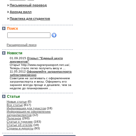
Письменный перевод
Аренда вилл
Практика для студентов
Поиск
Расширенный поиск
Новости
01.09.2015
Открыт "Единый центр
документов"
Открыт http://www.zagranpassport.net.ua/,
Теперь стало легко получить визу и ...
11.05.2012
Оформляйте загранпаспорта
заблаговременно
Советуем не затягивать с оформлением
загранпаспорта и визы. Оформить его
заранее всегда проще и дешевле, чем за
неделю до планирования ...
Статьи
Новые статьи
(0)
Все статьи
(617)
Информация для туристов
(18)
Информация по оформлению
загранпаспортов
(12)
Полезное
(293)
Статьи о туризме
(183)
Статьи об отелях
(18)
Страны и курорты
(93)