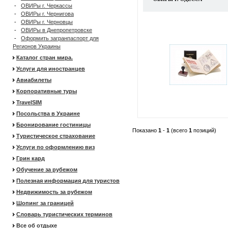
-
ОВИРы г. Черкассы
-
ОВИРы г. Чернигова
-
ОВИРы г. Черновцы
-
ОВИРы в Днепропетровске
-
Оформить загранпаспорт для
Регионов Украины
Каталог стран мира.
Услуги для иностранцев
Авиабилеты
Корпоративные туры
TravelSIM
Посольства в Украине
Бронирование гостиницы
Показано
1
-
1
(всего
1
позиций)
Туристическое страхование
Услуги по оформлению виз
Грин кард
Обучение за рубежом
Полезная информация для туристов
Недвижимость за рубежом
Шопинг за границей
Словарь туристических терминов
Все об отдыхе