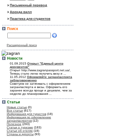
Письменный перевод
Аренда вилл
Практика для студентов
Поиск
Расширенный поиск
Новости
01.09.2015
Открыт "Единый центр
документов"
Открыт http://www.zagranpassport.net.ua/,
Теперь стало легко получить визу и ...
11.05.2012
Оформляйте загранпаспорта
заблаговременно
Советуем не затягивать с оформлением
загранпаспорта и визы. Оформить его
заранее всегда проще и дешевле, чем за
неделю до планирования ...
Статьи
Новые статьи
(0)
Все статьи
(617)
Информация для туристов
(18)
Информация по оформлению
загранпаспортов
(12)
Полезное
(293)
Статьи о туризме
(183)
Статьи об отелях
(18)
Страны и курорты
(93)