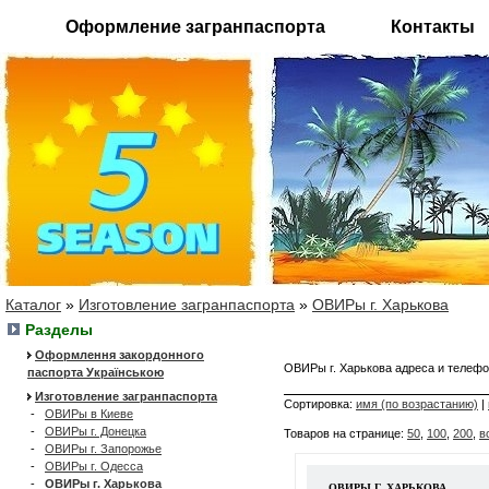
Оформление загранпаспорта
Контакты
Каталог
»
Изготовление загранпаспорта
»
ОВИРы г. Харькова
Разделы
Оформлення закордонного
ОВИРы г. Харькова адреса и теле
паспорта Українською
Изготовление загранпаспорта
Сортировка:
имя (по возрастанию)
|
-
ОВИРы в Киеве
-
ОВИРы г. Донецка
Товаров на странице:
50
,
100
,
200
,
в
-
ОВИРы г. Запорожье
-
ОВИРы г. Одесса
-
ОВИРы г. Харькова
ОВИРЫ Г. ХАРЬКОВА