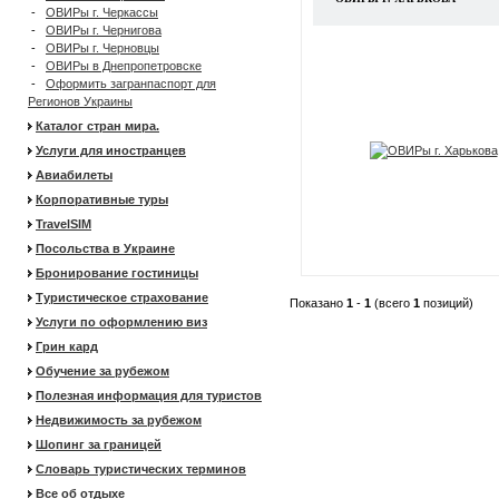
-
ОВИРы г. Черкассы
-
ОВИРы г. Чернигова
-
ОВИРы г. Черновцы
-
ОВИРы в Днепропетровске
-
Оформить загранпаспорт для
Регионов Украины
Каталог стран мира.
Услуги для иностранцев
Авиабилеты
Корпоративные туры
TravelSIM
Посольства в Украине
Бронирование гостиницы
Туристическое страхование
Показано
1
-
1
(всего
1
позиций)
Услуги по оформлению виз
Грин кард
Обучение за рубежом
Полезная информация для туристов
Недвижимость за рубежом
Шопинг за границей
Словарь туристических терминов
Все об отдыхе