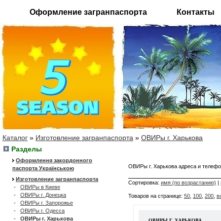
Оформление загранпаспорта
Контакты
Каталог
»
Изготовление загранпаспорта
»
ОВИРы г. Харькова
Разделы
Оформлення закордонного
ОВИРы г. Харькова адреса и теле
паспорта Українською
Изготовление загранпаспорта
Сортировка:
имя (по возрастанию)
|
-
ОВИРы в Киеве
-
ОВИРы г. Донецка
Товаров на странице:
50
,
100
,
200
,
в
-
ОВИРы г. Запорожье
-
ОВИРы г. Одесса
-
ОВИРы г. Харькова
ОВИРЫ Г. ХАРЬКОВА