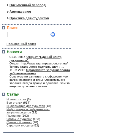
Письменный перевод
Аренда вилл
Практика для студентов
Поиск
Расширенный поиск
Новости
01.09.2015
Открыт "Единый центр
документов"
Открыт http://www.zagranpassport.net.ua/,
Теперь стало легко получить визу и ...
11.05.2012
Оформляйте загранпаспорта
заблаговременно
Советуем не затягивать с оформлением
загранпаспорта и визы. Оформить его
заранее всегда проще и дешевле, чем за
неделю до планирования ...
Статьи
Новые статьи
(0)
Все статьи
(617)
Информация для туристов
(18)
Информация по оформлению
загранпаспортов
(12)
Полезное
(293)
Статьи о туризме
(183)
Статьи об отелях
(18)
Страны и курорты
(93)