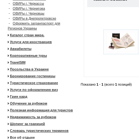
-
ОВИРы г. Черкассы
-
ОВИРы г. Чернигова
-
ОВИРы г. Черновцы
-
ОВИРы в Днепропетровске
-
Оформить загранпаспорт для
Регионов Украины
Каталог стран мира.
Услуги для иностранцев
Авиабилеты
Корпоративные туры
TravelSIM
Посольства в Украине
Бронирование гостиницы
Туристическое страхование
Показано
1
-
1
(всего
1
позиций)
Услуги по оформлению виз
Грин кард
Обучение за рубежом
Полезная информация для туристов
Недвижимость за рубежом
Шопинг за границей
Словарь туристических терминов
Все об отдыхе