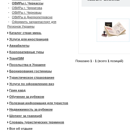
-
ОВИРы г. Черкассы
-
ОВИРы г. Чернигова
-
ОВИРы г. Черновцы
-
ОВИРы в Днепропетровске
-
Оформить загранпаспорт для
Регионов Украины
Каталог стран мира.
Услуги для иностранцев
Авиабилеты
Корпоративные туры
TravelSIM
Показано
1
-
1
(всего
1
позиций)
Посольства в Украине
Бронирование гостиницы
Туристическое страхование
Услуги по оформлению виз
Грин кард
Обучение за рубежом
Полезная информация для туристов
Недвижимость за рубежом
Шопинг за границей
Словарь туристических терминов
Все об отдыхе