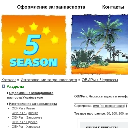
Оформление загранпаспорта
Контакты
Каталог
»
Изготовление загранпаспорта
»
ОВИРы г. Черкассы
Разделы
Оформлення закордонного
ОВИРы г. Черкассы адреса и теле
паспорта Українською
Изготовление загранпаспорта
Сортировка:
имя (по возрастанию)
|
-
ОВИРы в Киеве
-
ОВИРы г. Донецка
Товаров на странице:
50
,
100
,
200
,
в
-
ОВИРы г. Запорожье
-
ОВИРы г. Одесса
-
ОВИРы г. Харькова
ОВИРЫ Г. ЧЕРКАССЫ