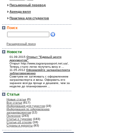
Письменный перевод
Аренда вилл
Практика для студентов
Поиск
Расширенный поиск
Новости
01.09.2015
Открыт "Единый центр
документов"
Открыт http://www.zagranpassport.net.ua/,
Теперь стало легко получить визу и ...
11.05.2012
Оформляйте загранпаспорта
заблаговременно
Советуем не затягивать с оформлением
загранпаспорта и визы. Оформить его
заранее всегда проще и дешевле, чем за
неделю до планирования ...
Статьи
Новые статьи
(0)
Все статьи
(617)
Информация для туристов
(18)
Информация по оформлению
загранпаспортов
(12)
Полезное
(293)
Статьи о туризме
(183)
Статьи об отелях
(18)
Страны и курорты
(93)