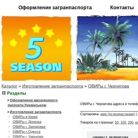
Оформление загранпаспорта
Контакты
Каталог
»
Изготовление загранпаспорта
»
ОВИРы г. Чернигова
Разделы
Оформлення закордонного
ОВИРы г. Чернигова адреса и тел
паспорта Українською
Изготовление загранпаспорта
Сортировка:
имя (по возрастанию)
|
-
ОВИРы в Киеве
-
ОВИРы г. Донецка
Товаров на странице:
50
,
100
,
200
,
в
-
ОВИРы г. Запорожье
-
ОВИРы г. Одесса
-
ОВИРы г. Харькова
ОВИРЫ Г. ЧЕРНИГОВА