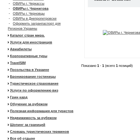
-
ОВИРы г. Черкассы
-
ОВИРы г. Чернигова
-
ОВИРы г. Черновцы
-
ОВИРы в Днепропетровске
-
Оформить загранпаспорт для
Регионов Украины
Каталог стран мира.
Услуги для иностранцев
Авиабилеты
Корпоративные туры
TravelSIM
Показано
1
-
1
(всего
1
позиций)
Посольства в Украине
Бронирование гостиницы
Туристическое страхование
Услуги по оформлению виз
Грин кард
Обучение за рубежом
Полезная информация для туристов
Недвижимость за рубежом
Шопинг за границей
Словарь туристических терминов
Все об отдыхе