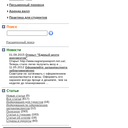
Письменный перевод
Аренда вилл
Практика для студентов
Поиск
Расширенный поиск
Новости
01.09.2015
Открыт "Единый центр
документов"
Открыт http://www.zagranpassport.net.ua/,
Теперь стало легко получить визу и ...
11.05.2012
Оформляйте загранпаспорта
заблаговременно
Советуем не затягивать с оформлением
загранпаспорта и визы. Оформить его
заранее всегда проще и дешевле, чем за
неделю до планирования ...
Статьи
Новые статьи
(0)
Все статьи
(617)
Информация для туристов
(18)
Информация по оформлению
загранпаспортов
(12)
Полезное
(293)
Статьи о туризме
(183)
Статьи об отелях
(18)
Страны и курорты
(93)