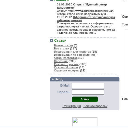
01.09.2015
Открыт "Единый центр
документов"
Открыт http://www.zagranpassport.net.ua/,
Теперь стало легко получить визу и ...
Сор
11.05.2012
Оформляйте загранпаспорта
заблаговременно
Советуем не затягивать с оформлением
Тов
загранпаспорта и визы. Оформить его
заранее всегда проще и дешевле, чем за
неделю до планирования ...
Статьи
Новые статьи
(0)
Все статьи
(617)
Информация для туристов
(18)
Информация по оформлению
загранпаспортов
(12)
Полезное
(293)
Статьи о туризме
(183)
Статьи об отелях
(18)
Страны и курорты
(93)
» Вход
E-Mail:
Пароль:
Пок
Регистрация
|
Забыли пароль?