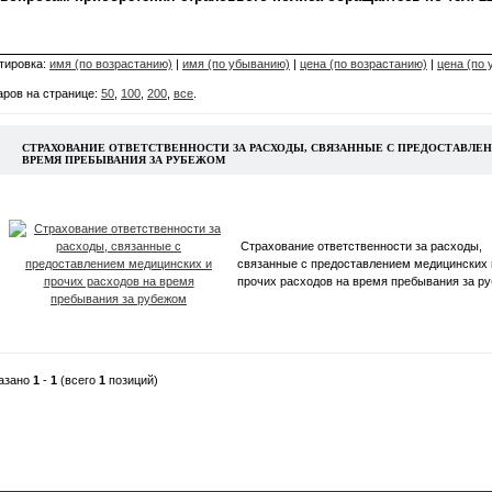
тировка:
имя (по возрастанию)
|
имя (по убыванию)
|
цена (по возрастанию)
|
цена (по
аров на странице:
50
,
100
,
200
,
все
.
CТРАХОВАНИЕ ОТВЕТСТВЕННОСТИ ЗА РАСХОДЫ, СВЯЗАННЫЕ С ПРЕДОСТАВЛЕ
ВРЕМЯ ПРЕБЫВАНИЯ ЗА РУБЕЖОМ
Cтрахование ответственности за расходы,
связанные с предоставлением медицинских 
прочих расходов на время пребывания за р
азано
1
-
1
(всего
1
позиций)