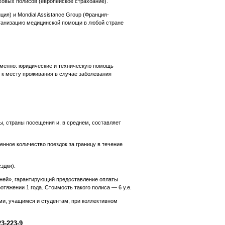
ховых полисов (европейское страхоание).
я) и Mondial Assistance Group (Франция-
низацию медицинской помощи в любой стране
именно: юридические и техническую помощь
 к месту проживания в случае заболевания
, страны посещения и, в среднем, составляет
енное количество поездок за границу в течение
здки).
 дней», гарантирующий предоставление оплаты
отяжении 1 года. Стоимость такого полиса — 6 у.е.
 учащимся и студентам, при коллективном
3-223-9