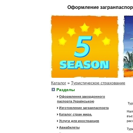
Оформление загранпаспор
Каталог
»
Туристическое страхование
Разделы
Оформлення закордонного
паспорта Українською
Тур
Изготовление загранпаспорта
Нал
Каталог стран мира.
въе
Услуги для иностранцев
рас
Авиабилеты
Тур