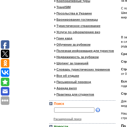
за 
Корпоративные туры
TravelSIM
С п
Шве
Посольства в Украине
мир
Бронирование гостиницы
Туристическое страхование
Услуги по оформлению виз
В з
Грин кард
в с
Обучение за рубежом
род
Полезная информация для туристов
Сро
Недвижимость за рубежом
Стр
Шопинг за границей
Стр
Словарь туристических терминов
от 0
Все об отдыхе
Есл
Письменный перевод
год
Аренда вилл
Стр
Практика для студентов
Для
Поиск
мед
Наш
стр
Расширенный поиск
По
Новости