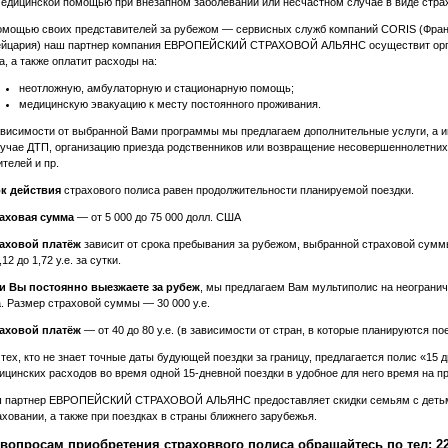
медицинской помощью при внезапном заболевании или несчастном случае в виде стра
омощью своих представителей за рубежом — сервисных служб компаний CORIS (Франци
йцария) наш партнер компания ЕВРОПЕЙСКИЙ СТРАХОВОЙ АЛЬЯНС осуществит орга
а, а также оплатит расходы на:
неотложную, амбулаторную и стационарную помощь;
медицинскую эвакуацию к месту постоянного проживания.
ависимости от выбранной Вами программы мы предлагаем дополнительные услуги, а 
лучае ДТП, организацию приезда родственников или возвращение несовершеннолетних
ителей и пр.
к действия
страхового полиса равен продолжительности планируемой поездки.
аховая сумма
— от 5 000 до 75 000 долл. США
аховой платёж
зависит от срока пребывания за рубежом, выбранной страховой суммы
,12 до 1,72 у.е. за сутки.
и Вы постоянно выезжаете за рубеж
, мы предлагаем Вам мультиполис на неогранич
а. Размер страховой суммы — 30 000 у.е.
аховой платёж
— от 40 до 80 у.е. (в зависимости от стран, в которые планируются пое
 тех, кто не знает точные даты будующей поездки за границу, предлагается полис «15
ицинских расходов во время одной 15-дневной поездки в удобное для него время на пр
 партнер ЕВРОПЕЙСКИЙ СТРАХОВОЙ АЛЬЯНС предоставляет скидки семьям с детьми,
аховании, а также при поездках в страны ближнего зарубежья.
 вопросам приобретения страховвого полиса обращайтесь по тел: 22