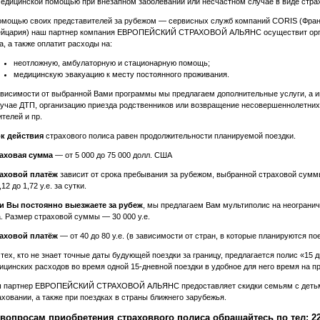
медицинской помощью при внезапном заболевании или несчастном случае в виде стра
омощью своих представителей за рубежом — сервисных служб компаний CORIS (Франци
йцария) наш партнер компания ЕВРОПЕЙСКИЙ СТРАХОВОЙ АЛЬЯНС осуществит орга
а, а также оплатит расходы на:
неотложную, амбулаторную и стационарную помощь;
медицинскую эвакуацию к месту постоянного проживания.
ависимости от выбранной Вами программы мы предлагаем дополнительные услуги, а 
лучае ДТП, организацию приезда родственников или возвращение несовершеннолетних
ителей и пр.
к действия
страхового полиса равен продолжительности планируемой поездки.
аховая сумма
— от 5 000 до 75 000 долл. США
аховой платёж
зависит от срока пребывания за рубежом, выбранной страховой суммы
,12 до 1,72 у.е. за сутки.
и Вы постоянно выезжаете за рубеж
, мы предлагаем Вам мультиполис на неогранич
а. Размер страховой суммы — 30 000 у.е.
аховой платёж
— от 40 до 80 у.е. (в зависимости от стран, в которые планируются пое
 тех, кто не знает точные даты будующей поездки за границу, предлагается полис «15
ицинских расходов во время одной 15-дневной поездки в удобное для него время на пр
 партнер ЕВРОПЕЙСКИЙ СТРАХОВОЙ АЛЬЯНС предоставляет скидки семьям с детьми,
аховании, а также при поездках в страны ближнего зарубежья.
 вопросам приобретения страховвого полиса обращайтесь по тел: 22