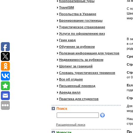
за 
Корпоративные туры
TravelSIM
С п
Шве
Посольства в Украине
мир
Бронирование гостиницы
Туристическое страхование
Услуги по оформлению виз
В з
Грин кард
в с
Обучение за рубежом
род
Полезная информация для туристов
Сро
Недвижимость за рубежом
Стр
Шопинг за границей
Стр
Словарь туристических терминов
от 0
Все об отдыхе
Есл
Письменный перевод
год
Аренда вилл
Стр
Практика для студентов
Для
Поиск
мед
Наш
стр
Расширенный поиск
По
Новости