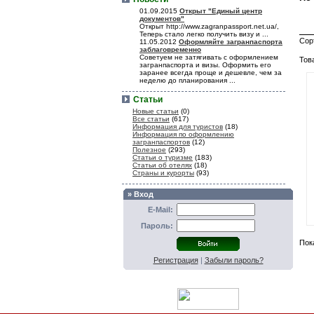
01.09.2015
Открыт "Единый центр
документов"
Открыт http://www.zagranpassport.net.ua/,
Теперь стало легко получить визу и ...
Сор
11.05.2012
Оформляйте загранпаспорта
заблаговременно
Советуем не затягивать с оформлением
Тов
загранпаспорта и визы. Оформить его
заранее всегда проще и дешевле, чем за
неделю до планирования ...
Статьи
Новые статьи
(0)
Все статьи
(617)
Информация для туристов
(18)
Информация по оформлению
загранпаспортов
(12)
Полезное
(293)
Статьи о туризме
(183)
Статьи об отелях
(18)
Страны и курорты
(93)
» Вход
E-Mail:
Пароль:
Пок
Регистрация
|
Забыли пароль?