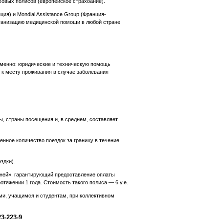
ховых полисов (европейское страхоание).
я) и Mondial Assistance Group (Франция-
низацию медицинской помощи в любой стране
именно: юридические и техническую помощь
 к месту проживания в случае заболевания
, страны посещения и, в среднем, составляет
енное количество поездок за границу в течение
здки).
 дней», гарантирующий предоставление оплаты
отяжении 1 года. Стоимость такого полиса — 6 у.е.
 учащимся и студентам, при коллективном
3-223-9