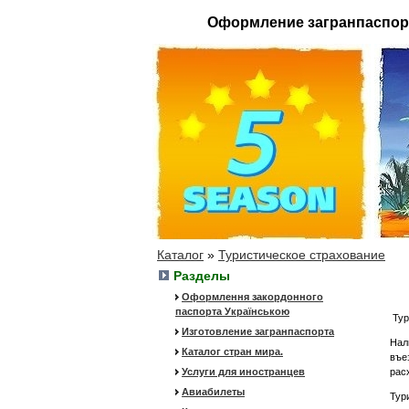
Оформление загранпаспор
Каталог
»
Туристическое страхование
Разделы
Оформлення закордонного
паспорта Українською
Тур
Изготовление загранпаспорта
Нал
Каталог стран мира.
въе
Услуги для иностранцев
рас
Авиабилеты
Тур