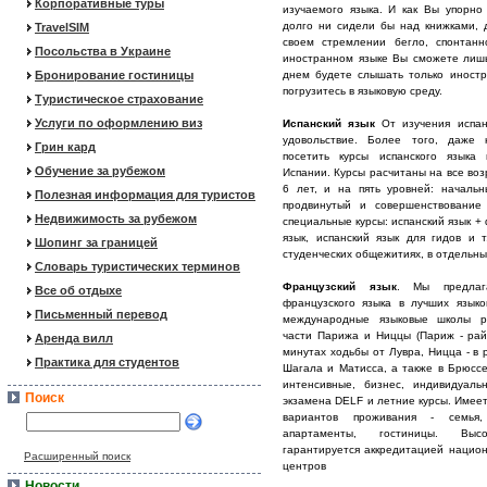
Корпоративные туры
изучаемого языка. И как Вы
упорн
долго
ни сидели бы над книжками, 
TravelSIM
своем стремлении бегло, спонтанн
Посольства в Украине
иностранном языке Вы сможете лишь
Бронирование гостиницы
днем будете слышать только иностр
погрузитесь в языковую среду.
Туристическое страхование
Услуги по оформлению виз
Испанский язык
От изучения испан
удовольствие. Более того, даже
Грин кард
посетить курсы испанского языка
Обучение за рубежом
Испании. Курсы расчитаны на все воз
6 лет, и на пять уровней: начальн
Полезная информация для туристов
продвинутый и совершенствование 
Недвижимость за рубежом
специальные курсы: испанский язык +
язык, испанский язык для гидов и 
Шопинг за границей
студенческих общежитиях, в отдельны
Словарь туристических терминов
Французский язык
. Мы предлаг
Все об отдыхе
французского языка в лучших язык
Письменный перевод
международные языковые школы р
части Парижа и Ниццы (Париж - райо
Аренда вилл
минутах ходьбы от Лувра, Ницца - в
Практика для студентов
Шагала и Матисса, а также в Брюсс
интенсивные, бизнес, индивидуаль
Поиск
экзамена DELF и летние курсы. Имее
вариантов проживания - семья,
апартаменты, гостиницы. Выс
гарантируется аккредитацией нацио
Расширенный поиск
центров
Новости