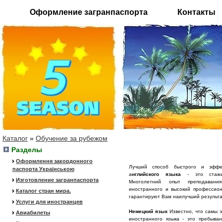
Оформление загранпаспорта
Контакты
Каталог
»
Обучение за рубежом
Разделы
Оформлення закордонного
Лучший способ быстрого и эффек
паспорта Українською
а
нглийского языка
- это стажи
Изготовление загранпаспорта
Многолетний опыт преподавани
иностранного и высокий профессио
Каталог стран мира.
гарантируют Вам наилучший результа
Услуги для иностранцев
Немецкий язык
Известно, что самы 
Авиабилеты
иностранного языка - это пребыван