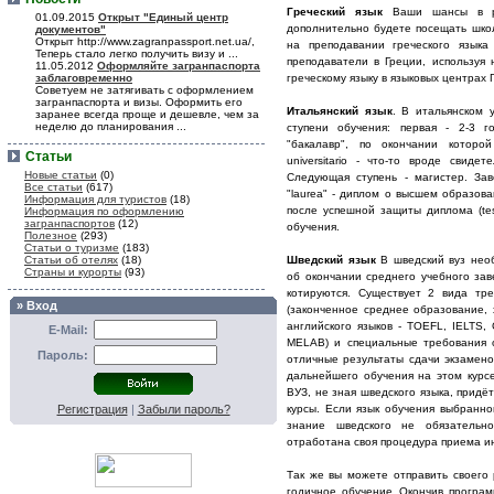
Греческий язык
Ваши шансы в ра
01.09.2015
Открыт "Единый центр
дополнительно будете посещать школ
документов"
Открыт http://www.zagranpassport.net.ua/,
на преподавании греческого языка
Теперь стало легко получить визу и ...
преподаватели в Греции, используя
11.05.2012
Оформляйте загранпаспорта
заблаговременно
греческому языку в языковых центрах 
Советуем не затягивать с оформлением
загранпаспорта и визы. Оформить его
Итальянский язык
. В итальянском 
заранее всегда проще и дешевле, чем за
неделю до планирования ...
ступени обучения: первая - 2-3 г
"бакалавр", по окончании которой
Статьи
universitario - что-то вроде свиде
Новые статьи
(0)
Следующая ступень - магистер. Зав
Все статьи
(617)
"laurea" - диплом о высшем образован
Информация для туристов
(18)
после успешной защиты диплома (tesi
Информация по оформлению
загранпаспортов
(12)
обучения.
Полезное
(293)
Статьи о туризме
(183)
Статьи об отелях
(18)
Шведский язык
В шведский вуз необ
Страны и курорты
(93)
об окончании среднего учебного за
котируются. Существует 2 вида тр
» Вход
(законченное среднее образование,
английского языков - TOEFL, IELTS, Ca
E-Mail:
MELAB) и специальные требования о
Пароль:
отличные результаты сдачи экзамен
дальнейшего обучения на этом курсе
ВУЗ, не зная шведского языка, придё
Регистрация
|
Забыли пароль?
курсы. Если язык обучения выбранно
знание шведского не обязательн
отработана своя процедура приема и
Так же вы можете отправить своего
годичное обучение Окончив програм