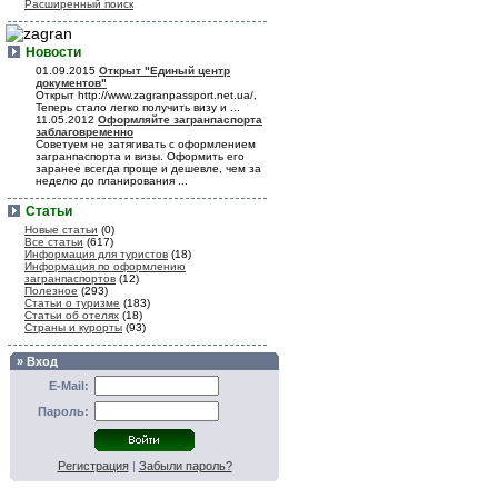
Расширенный поиск
Новости
01.09.2015
Открыт "Единый центр
документов"
Открыт http://www.zagranpassport.net.ua/,
Теперь стало легко получить визу и ...
11.05.2012
Оформляйте загранпаспорта
заблаговременно
Советуем не затягивать с оформлением
загранпаспорта и визы. Оформить его
заранее всегда проще и дешевле, чем за
неделю до планирования ...
Статьи
Новые статьи
(0)
Все статьи
(617)
Информация для туристов
(18)
Информация по оформлению
загранпаспортов
(12)
Полезное
(293)
Статьи о туризме
(183)
Статьи об отелях
(18)
Страны и курорты
(93)
» Вход
E-Mail:
Пароль:
Регистрация
|
Забыли пароль?