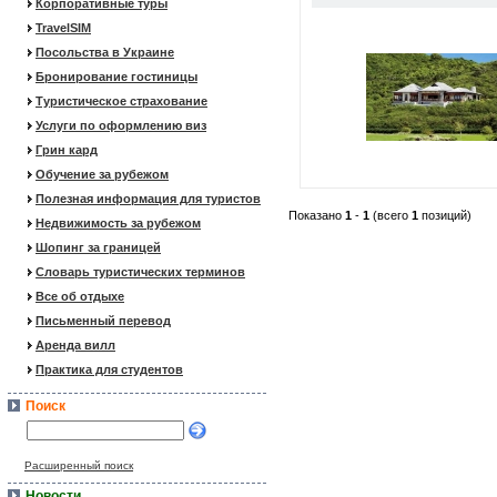
Корпоративные туры
TravelSIM
Посольства в Украине
Бронирование гостиницы
Туристическое страхование
Услуги по оформлению виз
Грин кард
Обучение за рубежом
Полезная информация для туристов
Показано
1
-
1
(всего
1
позиций)
Недвижимость за рубежом
Шопинг за границей
Словарь туристических терминов
Все об отдыхе
Письменный перевод
Аренда вилл
Практика для студентов
Поиск
Расширенный поиск
Новости