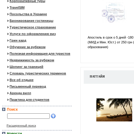
Корпоративные туры
TravelSIM
Посольства в Украине
Бронирование гостиницы
Туристическое страхование
Услуги по оформлению виз
Апостиль в срок о 5 дней -180
Грин кард
(МИД и Мин. Юст.) от 250 грн 
Обучение за рубежом
образования)
Полезная информация для туристов
Недвижимость за рубежом
Шопинг за границей
Словарь туристических терминов
ПАТТАЙЯ
Все об отдыхе
Письменный перевод
Аренда вилл
Практика для студентов
Поиск
Расширенный поиск
Новости