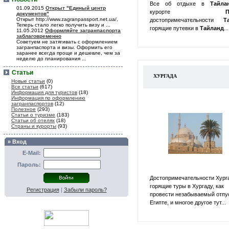
Все об отдыхе в
Тайл
01.09.2015
Открыт "Единый центр
курорте
П
документов"
Открыт http://www.zagranpassport.net.ua/,
достопримечательности
Т
Теперь стало легко получить визу и ...
горящие путевки в
Тайланд
...
11.05.2012
Оформляйте загранпаспорта
заблаговременно
Советуем не затягивать с оформлением
загранпаспорта и визы. Оформить его
заранее всегда проще и дешевле, чем за
неделю до планирования ...
Статьи
ХУРГАДА
Новые статьи
(0)
Все статьи
(617)
Информация для туристов
(18)
Информация по оформлению
загранпаспортов
(12)
Полезное
(293)
Статьи о туризме
(183)
Статьи об отелях
(18)
Страны и курорты
(93)
» Вход
E-Mail:
Пароль:
Достопримечательности Хург
горящие туры в Хургаду, как
Регистрация
|
Забыли пароль?
провести незабываемый отпу
Египте, и многое другое тут...