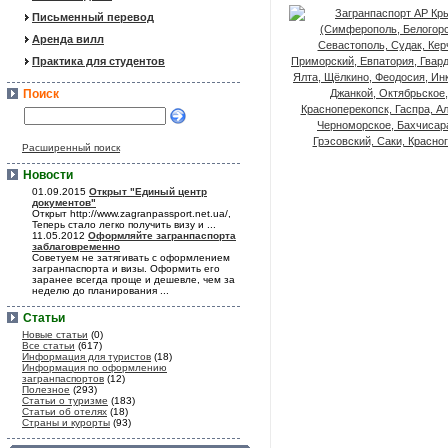
Письменный перевод
Аренда вилл
Практика для студентов
Поиск
Расширенный поиск
Новости
01.09.2015
Открыт "Единый центр
документов"
Открыт http://www.zagranpassport.net.ua/,
Теперь стало легко получить визу и ...
11.05.2012
Оформляйте загранпаспорта
заблаговременно
Советуем не затягивать с оформлением
загранпаспорта и визы. Оформить его
заранее всегда проще и дешевле, чем за
неделю до планирования ...
Статьи
Новые статьи
(0)
Все статьи
(617)
Информация для туристов
(18)
Информация по оформлению
загранпаспортов
(12)
Полезное
(293)
Статьи о туризме
(183)
Статьи об отелях
(18)
Страны и курорты
(93)