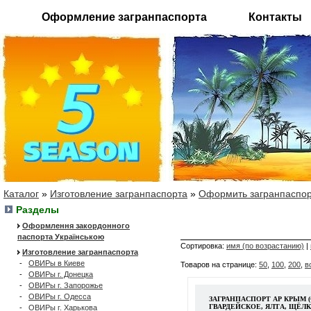
Оформление загранпаспорта
Контакты
Каталог
»
Изготовление загранпаспорта
»
Оформить загранпаспор
Разделы
Оформлення закордонного
паспорта Українською
Сортировка:
имя (по возрастанию)
|
Изготовление загранпаспорта
-
ОВИРы в Киеве
Товаров на странице:
50
,
100
,
200
,
в
-
ОВИРы г. Донецка
-
ОВИРы г. Запорожье
-
ОВИРы г. Одесса
ЗАГРАНПАСПОРТ АР КРЫМ 
ГВАРДЕЙСКОЕ, ЯЛТА, ЩЁЛ
-
ОВИРы г. Харькова