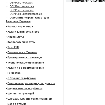
ЧЕРНОМОРСКОЕ, БАХЧИСАР
-
ОВИРы г. Черкассы
-
ОВИРы г. Чернигова
-
ОВИРы г. Черновцы
-
ОВИРы в Днепропетровске
-
Оформить загранпаспорт для
Регионов Украины
Каталог стран мира.
Услуги для иностранцев
Авиабилеты
Корпоративные туры
TravelSIM
Посольства в Украине
Бронирование гостиницы
Туристическое страхование
Услуги по оформлению виз
Грин кард
Обучение за рубежом
Полезная информация для туристов
Недвижимость за рубежом
Шопинг за границей
Словарь туристических терминов
Все об отдыхе