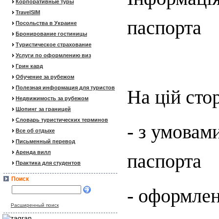
Корпоративные туры
TravelSIM
паспорта
Посольства в Украине
Бронирование гостиницы
Туристическое страхование
Услуги по оформлению виз
Грин кард
Обучение за рубежом
Полезная информация для туристов
На цій сто
Недвижимость за рубежом
Шопинг за границей
Словарь туристических терминов
- з умовам
Все об отдыхе
Письменный перевод
Аренда вилл
паспорта
Практика для студентов
Поиск
- оформлен
Расширенный поиск