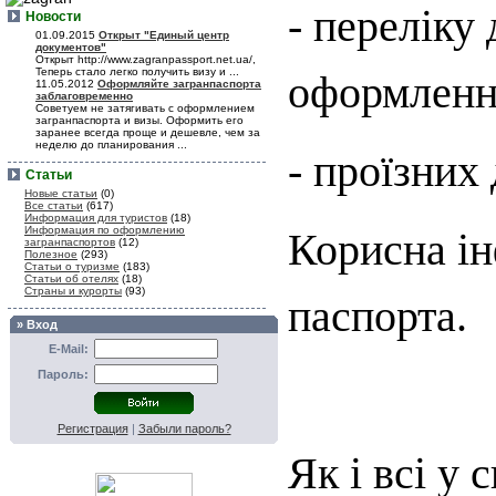
- переліку
Новости
01.09.2015
Открыт "Единый центр
документов"
Открыт http://www.zagranpassport.net.ua/,
Теперь стало легко получить визу и ...
оформленн
11.05.2012
Оформляйте загранпаспорта
заблаговременно
Советуем не затягивать с оформлением
загранпаспорта и визы. Оформить его
заранее всегда проще и дешевле, чем за
неделю до планирования ...
- проїзних
Статьи
Новые статьи
(0)
Все статьи
(617)
Информация для туристов
(18)
Информация по оформлению
Корисна ін
загранпаспортов
(12)
Полезное
(293)
Статьи о туризме
(183)
Статьи об отелях
(18)
Страны и курорты
(93)
паспорта.
» Вход
E-Mail:
Пароль:
Регистрация
|
Забыли пароль?
Як і всі у 