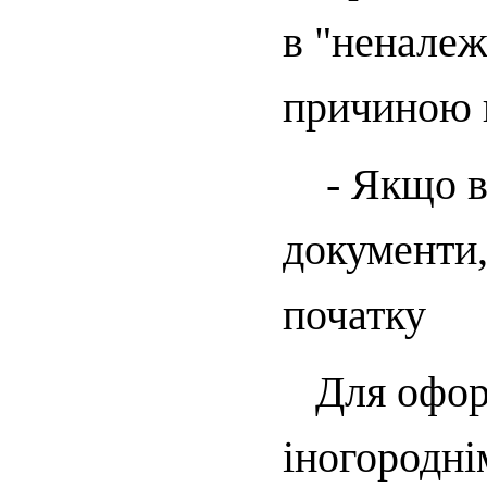
в "неналеж
причиною 
- Якщо ви
документи,
початку
Для оформ
іногороднім