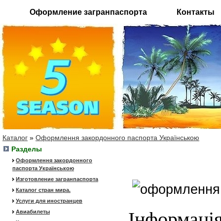
Оформление загранпаспорта
Контакты
Каталог
»
Оформлення закордонного паспорта Українською
Разделы
Оформлення закордонного
паспорта Українською
Изготовление загранпаспорта
Каталог стран мира.
Услуги для иностранцев
Інформаці
Авиабилеты