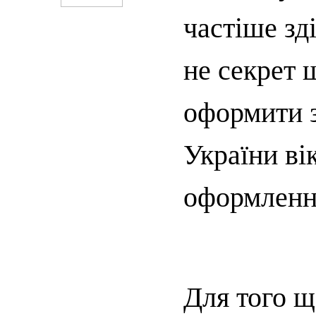
частіше зд
не секрет 
оформити 
України ві
оформлення
Для того 