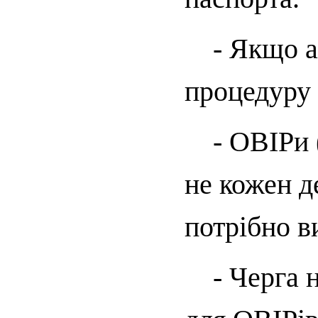
- Якщо ан
процедуру 
- ОВІРи (
не кожен д
потрібно в
- Черга н