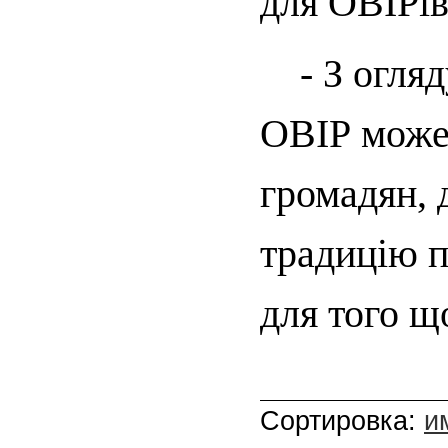
для ОВІРі
- З огляду
ОВІР може
громадян, 
традицію п
для того щ
Сортировка:
и