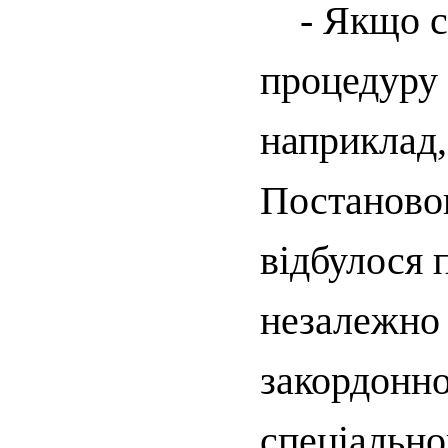
- Якщо спл
процедуру 
наприклад,
Постаново
відбулося 
незалежно
закордонно
спеціально