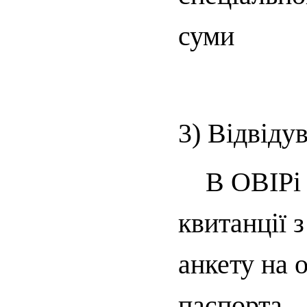
суми
3) Відвід
В ОВІРі (
квитанції 
анкету на 
паспорта.