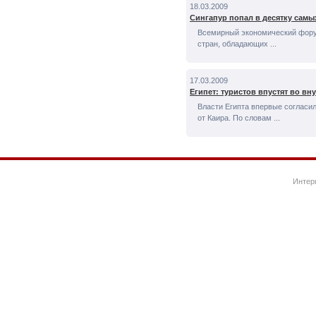
18.03.2009
Сингапур попал в десятку самы
Всемирный экономический форум
стран, обладающих ...
17.03.2009
Египет: туристов впустят во в
Власти Египта впервые согласи
от Каира. По словам ...
Интер