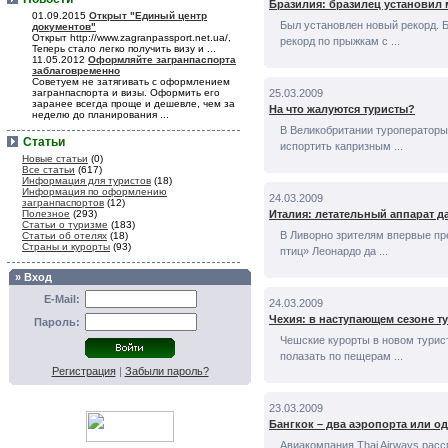
Бразилия: бразилец установил 
01.09.2015
Открыт "Единый центр
Был установлен новый рекорд. Б
документов"
Открыт http://www.zagranpassport.net.ua/,
рекорд по прыжкам с ...
Теперь стало легко получить визу и ...
11.05.2012
Оформляйте загранпаспорта
заблаговременно
Советуем не затягивать с оформлением
загранпаспорта и визы. Оформить его
25.03.2009
заранее всегда проще и дешевле, чем за
На что жалуются туристы?
неделю до планирования ...
В Великобритании туроператоры
Статьи
испортить капризным ...
Новые статьи
(0)
Все статьи
(617)
Информация для туристов
(18)
Информация по оформлению
24.03.2009
загранпаспортов
(12)
Полезное
(293)
Италия: летательный аппарат д
Статьи о туризме
(183)
В Ливорно зрителям впервые пре
Статьи об отелях
(18)
Страны и курорты
(93)
птиц» Леонардо да ...
» Вход
E-Mail:
24.03.2009
Чехия: в наступающем сезоне т
Пароль:
Чешские курорты в новом турис
полазать по пещерам ...
Регистрация
|
Забыли пароль?
23.03.2009
Бангкок – два аэропорта или о
Авиакомпания Thai Airways рас