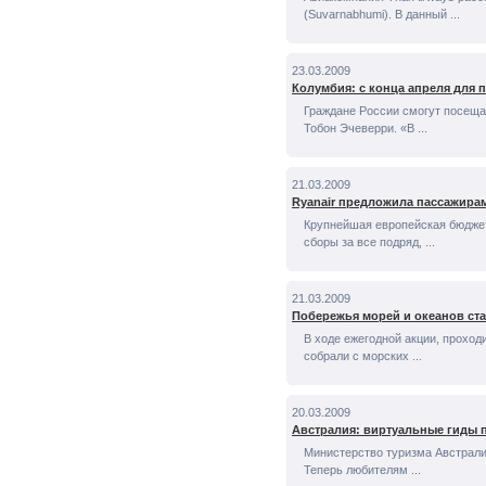
(Suvarnabhumi). В данный ...
23.03.2009
Колумбия: с конца апреля для 
Граждане России смогут посеща
Тобон Эчеверри. «В ...
21.03.2009
Ryanair предложила пассажира
Крупнейшая европейская бюджет
сборы за все подряд, ...
21.03.2009
Побережья морей и океанов ст
В ходе ежегодной акции, проход
собрали с морских ...
20.03.2009
Австралия: виртуальные гиды 
Министерство туризма Австрал
Теперь любителям ...