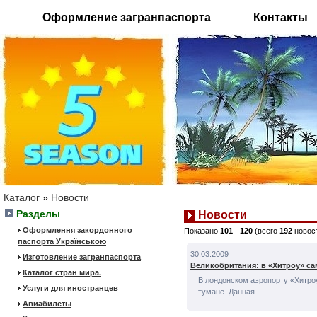
Оформление загранпаспорта
Контакты
Каталог
»
Новости
Разделы
Новости
Оформлення закордонного
Показано
101
-
120
(всего
192
новос
паспорта Українською
30.03.2009
Изготовление загранпаспорта
Великобритания: в «Хитроу» са
Каталог стран мира.
В лондонском аэропорту «Хитро
Услуги для иностранцев
тумане. Данная ...
Авиабилеты