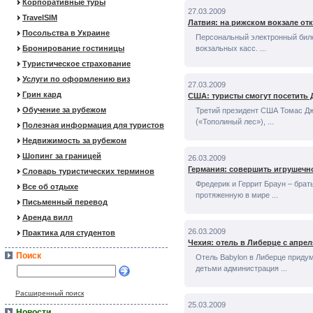
Корпоративные туры
27.03.2009
TravelSIM
Латвия: на рижском вокзале от
Посольства в Украине
Персональный электронный билет
Бронирование гостиницы
вокзальных касс. ...
Туристическое страхование
Услуги по оформлению виз
27.03.2009
Грин кард
США: туристы смогут посетить
Обучение за рубежом
Третий президент США Томас Дж
(«Тополиный лес»), ...
Полезная информация для туристов
Недвижимость за рубежом
Шопинг за границей
26.03.2009
Германия: совершить игрушечно
Словарь туристических терминов
Фредерик и Геррит Браун – бра
Все об отдыхе
протяженную в мире ...
Письменный перевод
Аренда вилл
26.03.2009
Практика для студентов
Чехия: отель в Либерце с апре
Поиск
Отель Babylon в Либерце приду
детьми администрация ...
Расширенный поиск
25.03.2009
Новости