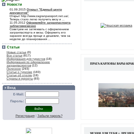
Новости
01.09.2015
Открыт "Единый центр
документов"
Открыт http://www.zagranpassport.net.ua/,
Теперь стало легко получить визу и ...
11.05.2012
Оформляйте загранпаспорта
заблаговременно
Советуем не затягивать с оформлением
загранпаспорта и визы. Оформить его
заранее всегда проще и дешевле, чем за
неделю до планирования ...
Статьи
Новые статьи
(0)
Все статьи
(617)
Информация для туристов
(18)
Информация по оформлению
ПРАГА-КАРЛОВЫ ВАРЫ-КРА
загранпаспортов
(12)
Полезное
(293)
Статьи о туризме
(183)
Статьи об отелях
(18)
Страны и курорты
(93)
» Вход
E-Mail:
Пароль:
Регистрация
|
Забыли пароль?
ЧЕХИЯ ДЛЯ ТЕБЯ + ДРЕЗДЕ