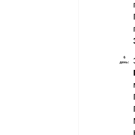
6
день: