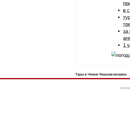
пр
в 
ту
тр
за
аг
1 у
Туры в Чехию Чешская мозаика
Интер