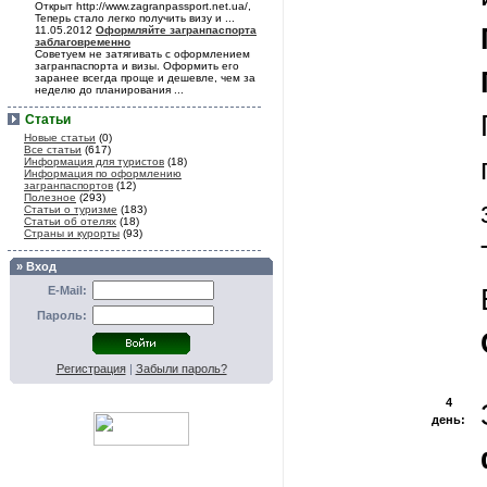
Открыт http://www.zagranpassport.net.ua/,
Теперь стало легко получить визу и ...
11.05.2012
Оформляйте загранпаспорта
заблаговременно
Советуем не затягивать с оформлением
загранпаспорта и визы. Оформить его
заранее всегда проще и дешевле, чем за
неделю до планирования ...
Статьи
Новые статьи
(0)
Все статьи
(617)
Информация для туристов
(18)
Информация по оформлению
загранпаспортов
(12)
Полезное
(293)
Статьи о туризме
(183)
Статьи об отелях
(18)
Страны и курорты
(93)
» Вход
E-Mail:
Пароль:
Регистрация
|
Забыли пароль?
4
день: