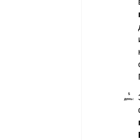
5
день: