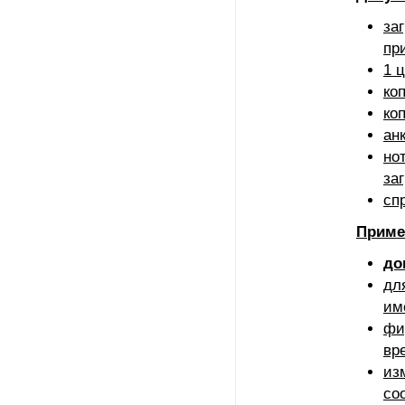
за
пр
1 
ко
ко
ан
но
за
сп
Приме
до
дл
им
фи
вр
из
со