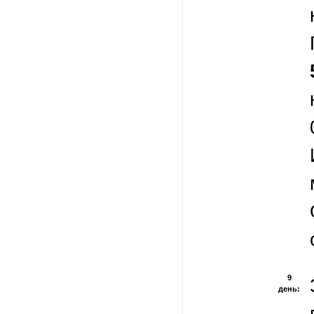
9
день: