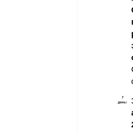
7
день: