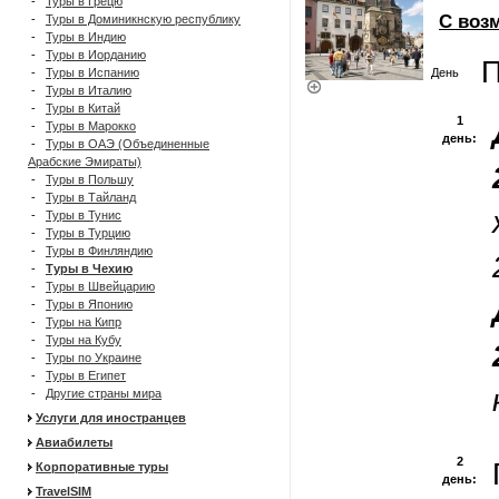
-
Туры в Грецю
С воз
-
Туры в Доминикнскую республику
-
Туры в Индию
-
Туры в Иорданию
П
-
Туры в Испанию
День
-
Туры в Италию
-
Туры в Китай
1
-
Туры в Марокко
день:
-
Туры в ОАЭ (Объединенные
Арабские Эмираты)
-
Туры в Польшу
-
Туры в Тайланд
-
Туры в Тунис
-
Туры в Турцию
-
Туры в Финляндию
-
Туры в Чехию
-
Туры в Швейцарию
-
Туры в Японию
-
Туры на Кипр
-
Туры на Кубу
-
Туры по Украине
-
Туры в Египет
-
Другие страны мира
Услуги для иностранцев
Авиабилеты
2
Корпоративные туры
день:
TravelSIM