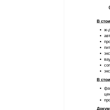
В стои
ж-
ав
пр
пи
эк
ва
со
эк
В стои
фа
це
пр
Докум