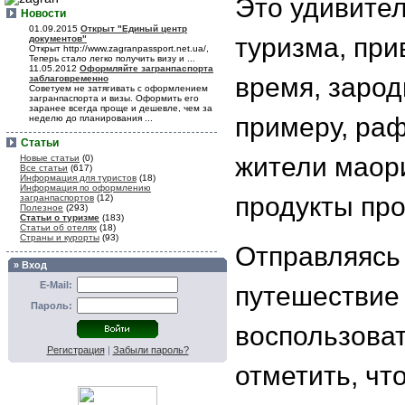
Это удивите
Новости
01.09.2015
Открыт "Единый центр
туризма, пр
документов"
Открыт http://www.zagranpassport.net.ua/,
Теперь стало легко получить визу и ...
11.05.2012
Оформляйте загранпаспорта
время, зарод
заблаговременно
Советуем не затягивать с оформлением
загранпаспорта и визы. Оформить его
заранее всегда проще и дешевле, чем за
примеру, раф
неделю до планирования ...
Статьи
жители маори
Новые статьи
(0)
Все статьи
(617)
Информация для туристов
(18)
Информация по оформлению
продукты про
загранпаспортов
(12)
Полезное
(293)
Статьи о туризме
(183)
Статьи об отелях
(18)
Страны и курорты
(93)
Отправляясь
» Вход
E-Mail:
путешествие
Пароль:
воспользоват
Регистрация
|
Забыли пароль?
отметить, чт