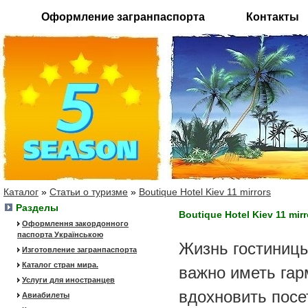
Оформление загранпаспорта
Контакты
Каталог
»
Статьи о туризме
»
Boutique Hotel Kiev 11 mirrors
Разделы
Boutique Hotel Kiev 11 mirr
Оформлення закордонного
паспорта Українською
Жизнь гостиницы
Изготовление загранпаспорта
Каталог стран мира.
важно иметь гар
Услуги для иностранцев
вдохновить посе
Авиабилеты