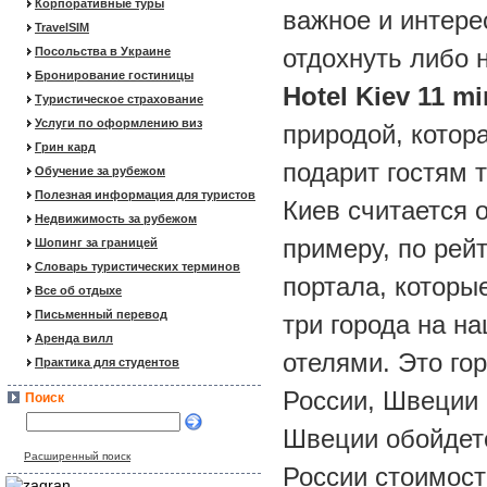
Корпоративные туры
важное и интере
TravelSIM
отдохнуть либо 
Посольства в Украине
Бронирование гостиницы
Hotel Kiev 11 mi
Туристическое страхование
Услуги по оформлению виз
природой, котор
Грин кард
подарит гостям 
Обучение за рубежом
Полезная информация для туристов
Киев считается о
Недвижимость за рубежом
примеру, по рей
Шопинг за границей
Словарь туристических терминов
портала, которы
Все об отдыхе
Письменный перевод
три города на н
Аренда вилл
отелями. Это гор
Практика для студентов
России, Швеции 
Поиск
Швеции обойдетс
Расширенный поиск
России стоимост