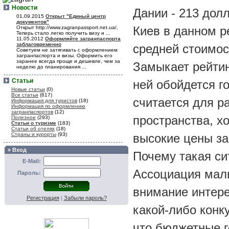
Новости
Дании - 213 дол
01.09.2015
Открыт "Единый центр
документов"
Киев в данном р
Открыт http://www.zagranpassport.net.ua/,
Теперь стало легко получить визу и ...
11.05.2012
Оформляйте загранпаспорта
заблаговременно
средней стоимос
Советуем не затягивать с оформлением
загранпаспорта и визы. Оформить его
заранее всегда проще и дешевле, чем за
Замыкает рейтин
неделю до планирования ...
Статьи
ней обойдется г
Новые статьи
(0)
Все статьи
(617)
считается для р
Информация для туристов
(18)
Информация по оформлению
загранпаспортов
(12)
пространства, х
Полезное
(293)
Статьи о туризме
(183)
Статьи об отелях
(18)
Страны и курорты
(93)
высокие цены за
» Вход
Почему такая си
E-Mail:
Ассоциация малы
Пароль:
внимание интере
Регистрация
|
Забыли пароль?
какой-либо конк
что бюджетные г