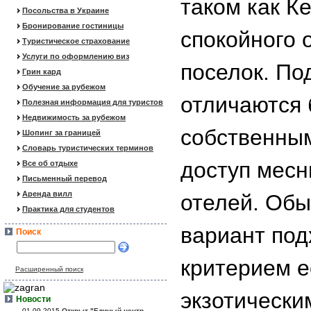
таком как К
Посольства в Украине
Бронирование гостиницы
спокойного 
Туристическое страхование
Услуги по оформлению виз
поселок. По
Грин кард
Обучение за рубежом
отличаются 
Полезная информация для туристов
Недвижимость за рубежом
собственным
Шопинг за границей
Словарь туристических терминов
доступ месн
Все об отдыхе
Письменный перевод
Аренда вилл
отелей. Обы
Практика для студентов
вариант под
Поиск
критерием 
Расширенный поиск
экзотически
Новости
01.09.2015
Открыт "Единый центр