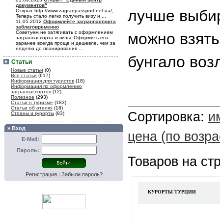
документов"
лучше выбир
Открыт http://www.zagranpassport.net.ua/,
Теперь стало легко получить визу и ...
11.05.2012
Оформляйте загранпаспорта
заблаговременно
Советуем не затягивать с оформлением
можно взять
загранпаспорта и визы. Оформить его
заранее всегда проще и дешевле, чем за
неделю до планирования ...
бунгало воз
Статьи
Новые статьи
(0)
Все статьи
(617)
Информация для туристов
(18)
Информация по оформлению
загранпаспортов
(12)
Полезное
(293)
Статьи о туризме
(183)
Статьи об отелях
(18)
Сортировка:
и
Страны и курорты
(93)
» Вход
цена (по возр
E-Mail:
Пароль:
Товаров на ст
Регистрация
|
Забыли пароль?
КУРОРТЫ ТУРЦИИ