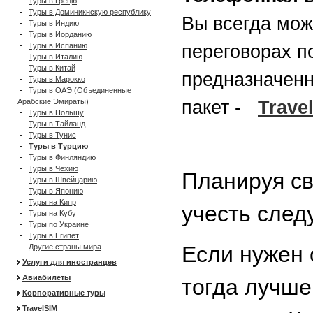
-
Туры в Грецю
-
Туры в Доминикнскую республику
Вы всегда мож
-
Туры в Индию
-
Туры в Иорданию
-
Туры в Испанию
переговорах п
-
Туры в Италию
-
Туры в Китай
предназначенн
-
Туры в Марокко
-
Туры в ОАЭ (Объединенные
Арабские Эмираты)
пакет -
Trave
-
Туры в Польшу
-
Туры в Тайланд
-
Туры в Тунис
-
Туры в Турцию
-
Туры в Финляндию
-
Туры в Чехию
Планируя св
-
Туры в Швейцарию
-
Туры в Японию
-
Туры на Кипр
учесть след
-
Туры на Кубу
-
Туры по Украине
-
Туры в Египет
Если нужен 
-
Другие страны мира
Услуги для иностранцев
Авиабилеты
тогда лучше
Корпоративные туры
TravelSIM