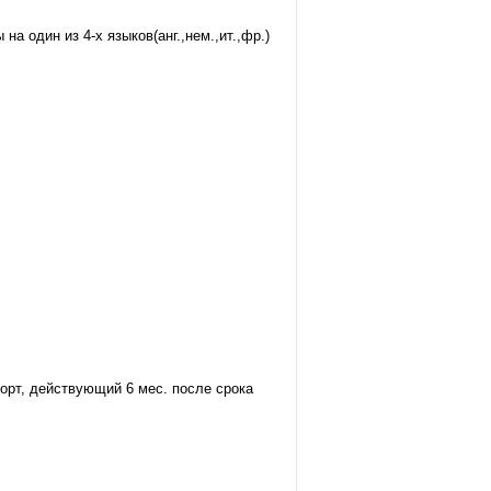
а один из 4-х языков(анг.,нем.,ит.,фр.)
орт, действующий 6 мес. после срока