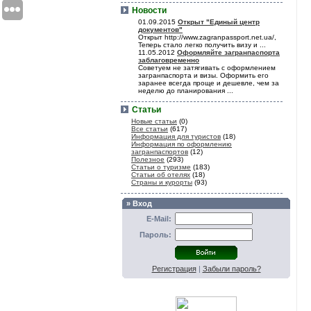
Новости
01.09.2015
Открыт "Единый центр
документов"
Открыт http://www.zagranpassport.net.ua/,
Теперь стало легко получить визу и ...
11.05.2012
Оформляйте загранпаспорта
заблаговременно
Советуем не затягивать с оформлением
загранпаспорта и визы. Оформить его
заранее всегда проще и дешевле, чем за
неделю до планирования ...
Статьи
Новые статьи
(0)
Все статьи
(617)
Информация для туристов
(18)
Информация по оформлению
загранпаспортов
(12)
Полезное
(293)
Статьи о туризме
(183)
Статьи об отелях
(18)
Страны и курорты
(93)
» Вход
E-Mail:
Пароль:
Регистрация
|
Забыли пароль?