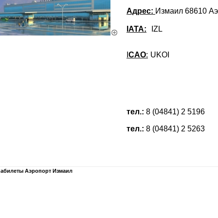
Адрес:
Измаил 68610 А
IATA:
IZL
I
CAO
:
UKOI
тел.:
8 (04841) 2 5196
тел.:
8 (04841) 2 5263
абилеты Аэропорт Измаил