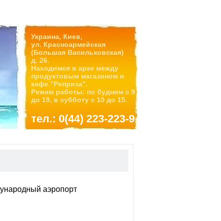
Украина, Киев,
ул. Красноармейская
(Большая Васильковская)
д. 26.
Находимся в арке между
продуктовым магазином и
кафе "Реприза".
Режим работы: по будним с 9
до 19, в субботу с 10 до 15.
тел.: 0(44) 223-223-9
ународный аэропорт