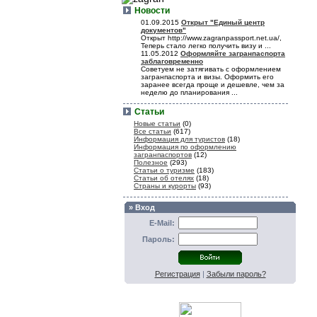
Новости
01.09.2015
Открыт "Единый центр
документов"
Открыт http://www.zagranpassport.net.ua/,
Теперь стало легко получить визу и ...
11.05.2012
Оформляйте загранпаспорта
заблаговременно
Советуем не затягивать с оформлением
загранпаспорта и визы. Оформить его
заранее всегда проще и дешевле, чем за
неделю до планирования ...
Статьи
Новые статьи
(0)
Все статьи
(617)
Информация для туристов
(18)
Информация по оформлению
загранпаспортов
(12)
Полезное
(293)
Статьи о туризме
(183)
Статьи об отелях
(18)
Страны и курорты
(93)
» Вход
E-Mail:
Пароль:
Регистрация
|
Забыли пароль?