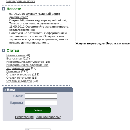
Расширенный поиск
Новости
01.09.2015
Открыт "Единый центр
документов"
Открыт http://www.zagranpassport.net.ua/,
Теперь стало легко получить визу и ...
11.05.2012
Оформляйте загранпаспорта
заблаговременно
Советуем не затягивать с оформлением
загранпаспорта и визы. Оформить его
заранее всегда проще и дешевле, чем за
неделю до планирования ...
Услуги переводов Верстка и мак
Статьи
Новые статьи
(0)
Все статьи
(617)
Информация для туристов
(18)
Информация по оформлению
загранпаспортов
(12)
Полезное
(293)
Статьи о туризме
(183)
Статьи об отелях
(18)
Страны и курорты
(93)
» Вход
E-Mail:
Пароль:
Регистрация
|
Забыли пароль?