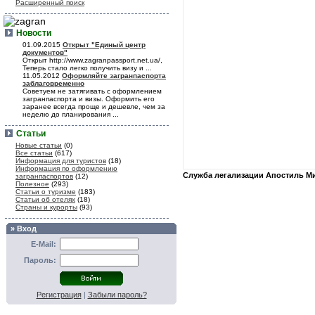
Расширенный поиск
Новости
01.09.2015
Открыт "Единый центр
документов"
Открыт http://www.zagranpassport.net.ua/,
Теперь стало легко получить визу и ...
11.05.2012
Оформляйте загранпаспорта
заблаговременно
Советуем не затягивать с оформлением
загранпаспорта и визы. Оформить его
заранее всегда проще и дешевле, чем за
неделю до планирования ...
Статьи
Новые статьи
(0)
Все статьи
(617)
Информация для туристов
(18)
Информация по оформлению
Служба легализации Апостиль М
загранпаспортов
(12)
Полезное
(293)
Статьи о туризме
(183)
Статьи об отелях
(18)
Страны и курорты
(93)
» Вход
E-Mail:
Пароль:
Регистрация
|
Забыли пароль?