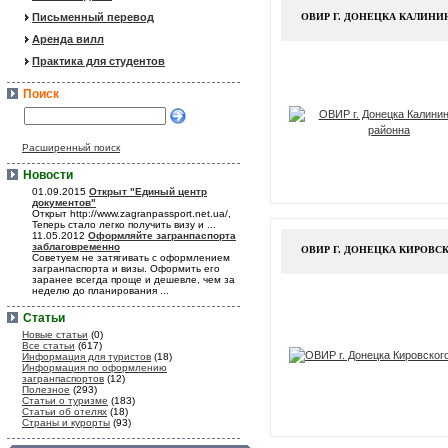
Письменный перевод
ОВИР Г. ДОНЕЦКА КАЛИН
Аренда вилл
Практика для студентов
Поиск
Расширенный поиск
Новости
01.09.2015
Открыт "Единый центр
документов"
Открыт http://www.zagranpassport.net.ua/,
Теперь стало легко получить визу и ...
11.05.2012
Оформляйте загранпаспорта
заблаговременно
ОВИР Г. ДОНЕЦКА КИРОВС
Советуем не затягивать с оформлением
загранпаспорта и визы. Оформить его
заранее всегда проще и дешевле, чем за
неделю до планирования ...
Статьи
Новые статьи
(0)
Все статьи
(617)
Информация для туристов
(18)
Информация по оформлению
загранпаспортов
(12)
Полезное
(293)
Статьи о туризме
(183)
Статьи об отелях
(18)
Страны и курорты
(93)