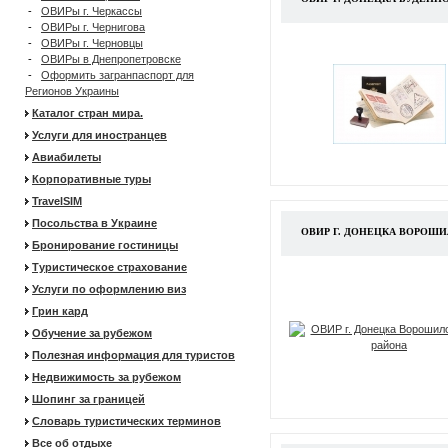
-
ОВИРы г. Черкассы
-
ОВИРы г. Чернигова
-
ОВИРы г. Черновцы
-
ОВИРы в Днепропетровске
-
Оформить загранпаспорт для
Регионов Украины
Каталог стран мира.
Услуги для иностранцев
Авиабилеты
Корпоративные туры
TravelSIM
Посольства в Украине
ОВИР Г. ДОНЕЦКА ВОРОШ
Бронирование гостиницы
Туристическое страхование
Услуги по оформлению виз
Грин кард
Обучение за рубежом
Полезная информация для туристов
Недвижимость за рубежом
Шопинг за границей
Словарь туристических терминов
Все об отдыхе