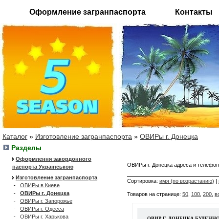
Оформление загранпаспорта
Контакты
Каталог
»
Изготовление загранпаспорта
»
ОВИРы г. Донецка
Разделы
Оформлення закордонного
ОВИРы г. Донецка адреса и телеф
паспорта Українською
Изготовление загранпаспорта
Сортировка:
имя (по возрастанию)
|
-
ОВИРы в Киеве
-
ОВИРы г. Донецка
Товаров на странице:
50
,
100
,
200
,
в
-
ОВИРы г. Запорожье
-
ОВИРы г. Одесса
-
ОВИРы г. Харькова
ОВИР Г. ДОНЕЦКА БУДЕНН