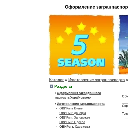
Оформление загранпаспор
Каталог
»
Изготовление загранпаспорта
Разделы
Оформлення закордонного
ОВИ
паспорта Українською
Изготовление загранпаспорта
Сор
-
ОВИРы в Киеве
-
ОВИРы г. Донецка
Тов
-
ОВИРы г. Запорожье
-
ОВИРы г. Одесса
-
ОВИРы г. Харькова