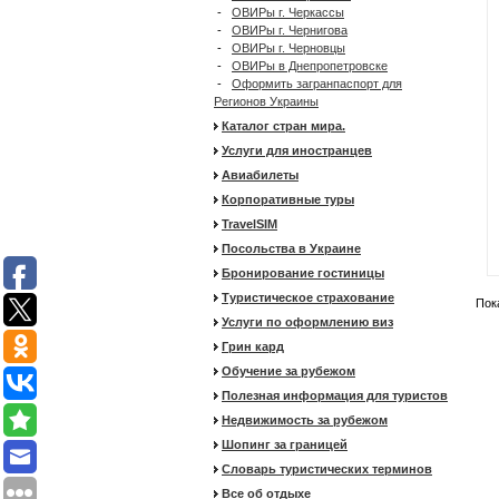
-
ОВИРы г. Черкассы
-
ОВИРы г. Чернигова
-
ОВИРы г. Черновцы
-
ОВИРы в Днепропетровске
-
Оформить загранпаспорт для
Регионов Украины
Каталог стран мира.
Услуги для иностранцев
Авиабилеты
Корпоративные туры
TravelSIM
Посольства в Украине
Бронирование гостиницы
Туристическое страхование
Пок
Услуги по оформлению виз
Грин кард
Обучение за рубежом
Полезная информация для туристов
Недвижимость за рубежом
Шопинг за границей
Словарь туристических терминов
Все об отдыхе