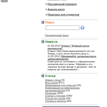
Письменный перевод
Аренда вилл
Практика для студентов
Поиск
Расширенный поиск
Новости
01.09.2015
Открыт "Единый центр
документов"
Открыт http://www.zagranpassport.net.ua/,
Теперь стало легко получить визу и ...
11.05.2012
Оформляйте загранпаспорта
заблаговременно
Советуем не затягивать с оформлением
загранпаспорта и визы. Оформить его
заранее всегда проще и дешевле, чем за
неделю до планирования ...
Статьи
Новые статьи
(0)
Все статьи
(617)
Информация для туристов
(18)
Информация по оформлению
загранпаспортов
(12)
Полезное
(293)
Статьи о туризме
(183)
Статьи об отелях
(18)
Страны и курорты
(93)