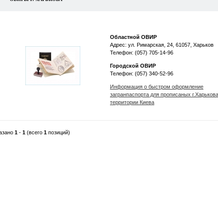
Областной ОВИР
Адрес: ул. Римарская, 24, 61057, Харьков
Телефон: (057) 705-14-96
Городской ОВИР
Телефон: (057) 340-52-96
Информация о быстром оформление
загранпаспорта для прописаных г.Харьков
территории Киева
азано
1
-
1
(всего
1
позиций)