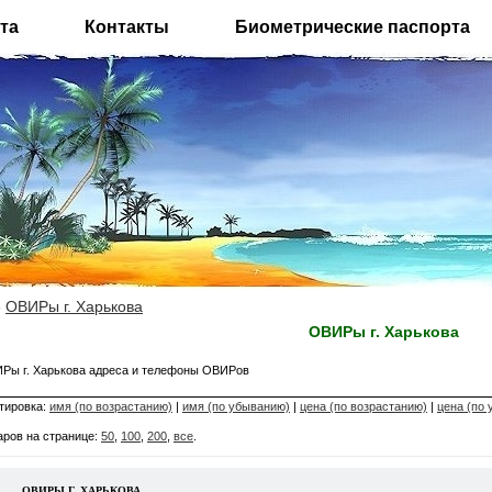
та
Контакты
Биометрические паспорта
»
ОВИРы г. Харькова
ОВИРы г. Харькова
Ры г. Харькова адреса и телефоны ОВИРов
тировка:
имя (по возрастанию)
|
имя (по убыванию)
|
цена (по возрастанию)
|
цена (по
аров на странице:
50
,
100
,
200
,
все
.
ОВИРЫ Г. ХАРЬКОВА